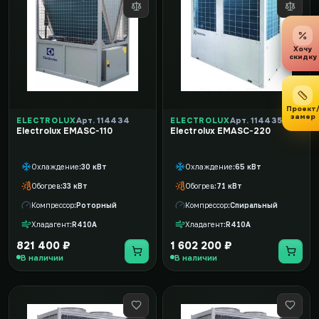
Хочу
скидку
Проект
замер
ELECTROLUX
Арт. 114434
ELECTROLUX
Арт. 114435
Electrolux EMASC-110
Electrolux EMASC-220
Охлаждение
30 кВт
Охлаждение
65 кВт
Обогрев
33 кВт
Обогрев
71 кВт
Компрессор
Роторный
Компрессор
Спиральный
Хладагент
R410A
Хладагент
R410A
821 400 ₽
1 602 200 ₽
В наличии
В наличии