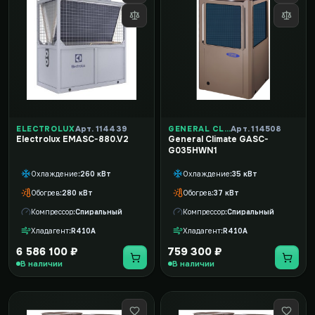
ELECTROLUX
Арт. 114439
GENERAL CLIMATE
Арт. 114508
Electrolux EMASC-880.V2
General Climate GASC-
G035HWN1
Охлаждение
260 кВт
Охлаждение
35 кВт
Обогрев
280 кВт
Обогрев
37 кВт
Компрессор
Спиральный
Компрессор
Спиральный
Хладагент
R410A
Хладагент
R410A
6 586 100 ₽
759 300 ₽
В наличии
В наличии