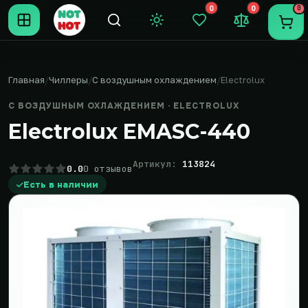
0
0
0
Темная тема
Закладки (0)
Сравнение (0
Пере
Главная
Чиллеры
С воздушным охлаждением
Electrolux
С ВОЗДУШНЫМ ОХЛАЖДЕНИЕМ · ELECTROLUX
Electrolux EMASC-440
Артикул:
113824
0.0
0 отзывов
Есть в наличии