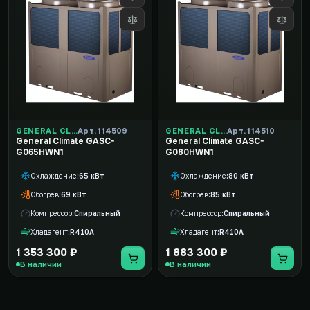
GENERAL CLIMATE
Арт. 114509
GENERAL CLIMATE
Арт. 114510
General Climate GASC-
General Climate GASC-
G065HWN1
G080HWN1
Охлаждение
65 кВт
Охлаждение
80 кВт
Обогрев
69 кВт
Обогрев
85 кВт
Компрессор
Спиральный
Компрессор
Спиральный
Хладагент
R410A
Хладагент
R410A
1 353 300 ₽
1 883 300 ₽
В наличии
В наличии