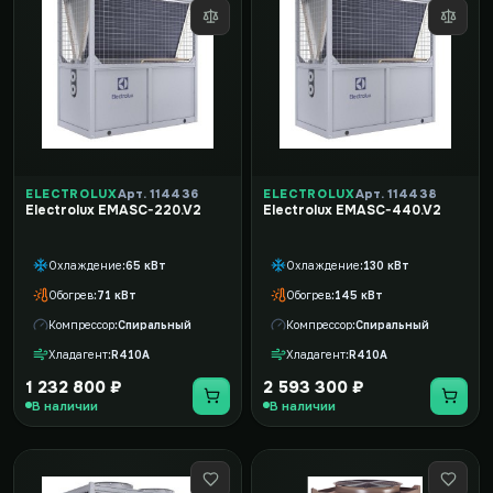
ELECTROLUX
Арт. 114436
ELECTROLUX
Арт. 114438
Electrolux EMASC-220.V2
Electrolux EMASC-440.V2
Охлаждение
65 кВт
Охлаждение
130 кВт
Обогрев
71 кВт
Обогрев
145 кВт
Компрессор
Спиральный
Компрессор
Спиральный
Хладагент
R410A
Хладагент
R410A
1 232 800 ₽
2 593 300 ₽
В наличии
В наличии