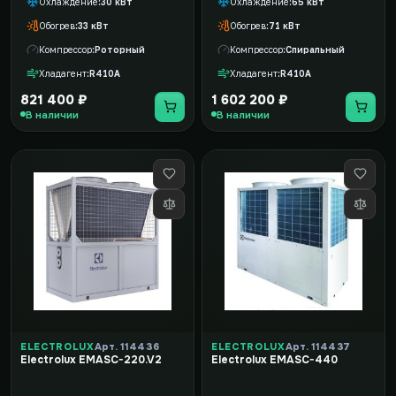
Охлаждение
30 кВт
Охлаждение
65 кВт
Обогрев
33 кВт
Обогрев
71 кВт
Компрессор
Роторный
Компрессор
Спиральный
Хладагент
R410A
Хладагент
R410A
821 400 ₽
1 602 200 ₽
В наличии
В наличии
ELECTROLUX
Арт. 114436
ELECTROLUX
Арт. 114437
Electrolux EMASC-220.V2
Electrolux EMASC-440