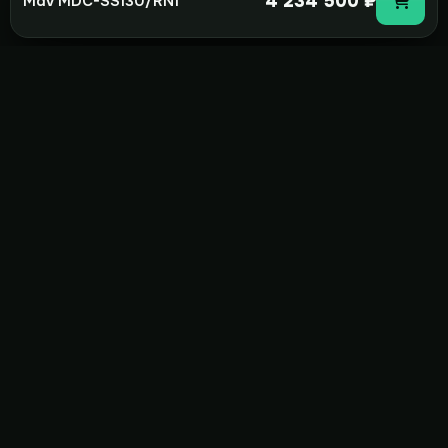
4 234 500 ₽
Mdv MDC-SS130/RN1
not-
hot
Климатическое оборудование для
дома, офиса и бизнеса. Поставка,
монтаж и сервис под ключ.
+7(495)157-44-00
info@not-hot.online
Пн-Сб 08:00-18:00
Заказать звонок
Каталог
Бренды