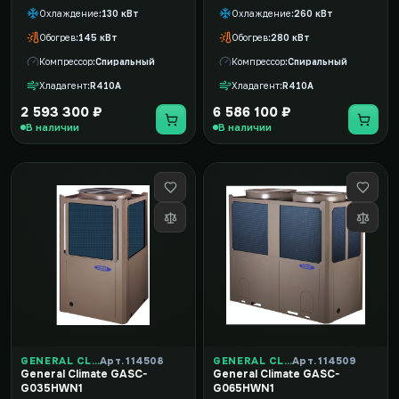
Охлаждение
130 кВт
Охлаждение
260 кВт
Обогрев
145 кВт
Обогрев
280 кВт
Компрессор
Спиральный
Компрессор
Спиральный
Хладагент
R410A
Хладагент
R410A
2 593 300 ₽
6 586 100 ₽
В наличии
В наличии
GENERAL CLIMATE
Арт. 114508
GENERAL CLIMATE
Арт. 114509
General Climate GASC-
General Climate GASC-
G035HWN1
G065HWN1