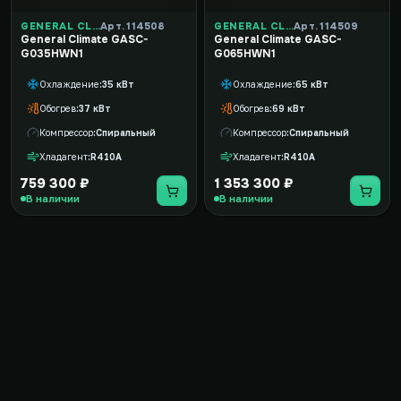
GENERAL CLIMATE
Арт. 114508
GENERAL CLIMATE
Арт. 114509
General Climate GASC-
General Climate GASC-
G035HWN1
G065HWN1
Охлаждение
35 кВт
Охлаждение
65 кВт
Обогрев
37 кВт
Обогрев
69 кВт
Компрессор
Спиральный
Компрессор
Спиральный
Хладагент
R410A
Хладагент
R410A
759 300 ₽
1 353 300 ₽
В наличии
В наличии