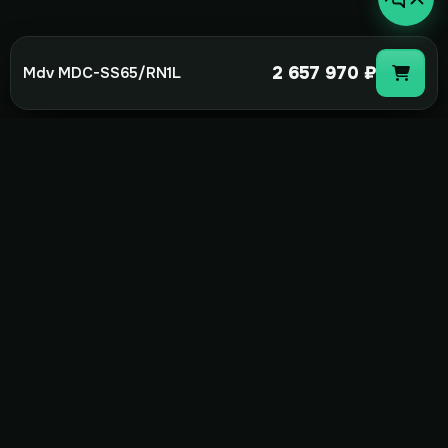
2 657 970 ₽
Mdv MDC-SS65/RN1L
not-
hot
Климатическое оборудование для
дома, офиса и бизнеса. Поставка,
монтаж и сервис под ключ.
+7(495)157-44-00
info@not-hot.online
Пн-Сб 08:00-18:00
Заказать звонок