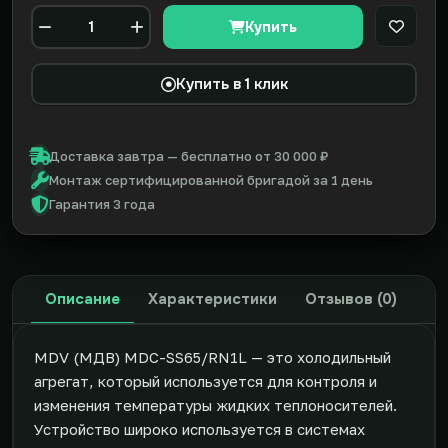
Купить
В закл
Количество
Купить в 1 клик
Доставка завтра — бесплатно от 30 000 ₽
Монтаж сертифицированной бригадой за 1 день
Гарантия 3 года
Описание
Характеристики
Отзывов (0)
MDV (МДВ) MDC-SS65/RN1L — это холодильный
агрегат, который используется для контроля и
изменения температуры жидких теплоносителей.
Устройство широко используется в системах