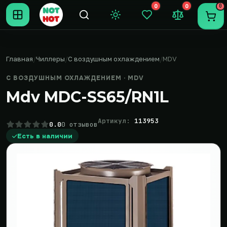
0
0
0
Темная тема
Закладки (0)
Сравнение (0
Пере
Главная
Чиллеры
С воздушным охлаждением
MDV
С ВОЗДУШНЫМ ОХЛАЖДЕНИЕМ · MDV
Mdv MDC-SS65/RN1L
Артикул:
113953
0.0
0 отзывов
Есть в наличии