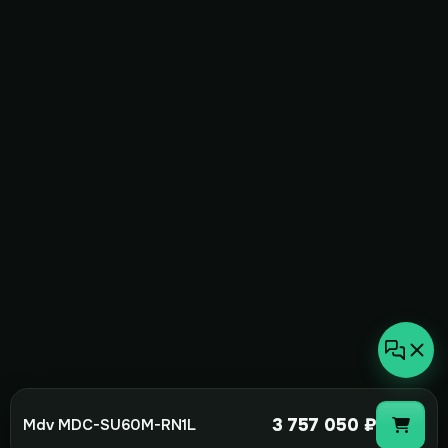
3 757 050 ₽
Mdv MDC-SU60M-RN1L