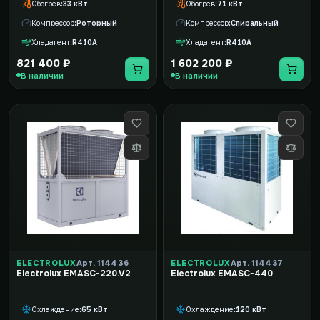
Обогрев
33 кВт
Обогрев
71 кВт
Компрессор
Роторный
Компрессор
Спиральный
Хладагент
R410A
Хладагент
R410A
821 400 ₽
1 602 200 ₽
В наличии
В наличии
ELECTROLUX
Арт. 114436
ELECTROLUX
Арт. 114437
Electrolux EMASC-220.V2
Electrolux EMASC-440
Охлаждение
65 кВт
Охлаждение
120 кВт