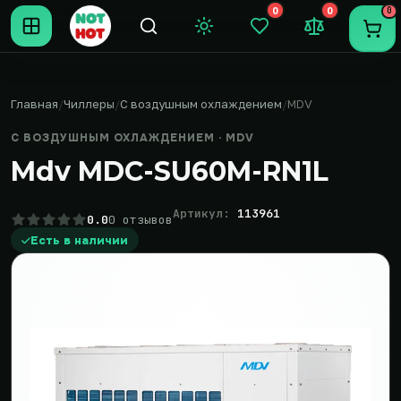
0
0
0
Темная тема
Закладки (0)
Сравнение (0
Пере
Главная
Чиллеры
С воздушным охлаждением
MDV
С ВОЗДУШНЫМ ОХЛАЖДЕНИЕМ · MDV
Mdv MDC-SU60M-RN1L
Артикул:
113961
0.0
0 отзывов
Есть в наличии