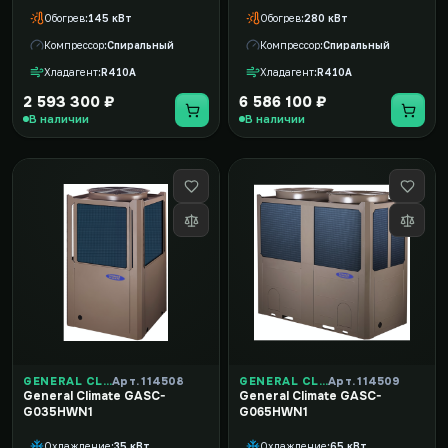
Обогрев
145 кВт
Обогрев
280 кВт
Компрессор
Спиральный
Компрессор
Спиральный
Хладагент
R410A
Хладагент
R410A
2 593 300 ₽
6 586 100 ₽
В наличии
В наличии
GENERAL CLIMATE
Арт. 114508
GENERAL CLIMATE
Арт. 114509
General Climate GASC-
General Climate GASC-
G035HWN1
G065HWN1
Охлаждение
35 кВт
Охлаждение
65 кВт