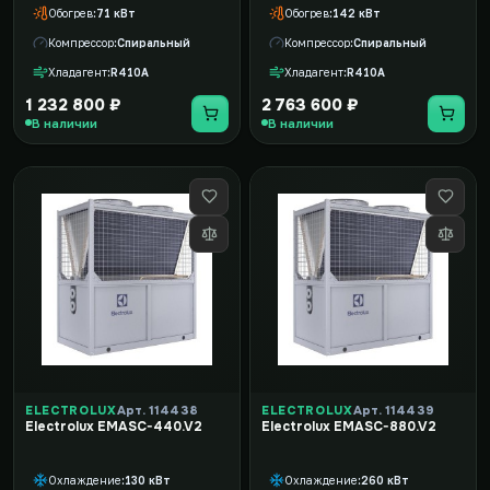
Обогрев
71 кВт
Обогрев
142 кВт
Компрессор
Спиральный
Компрессор
Спиральный
Хладагент
R410A
Хладагент
R410A
1 232 800 ₽
2 763 600 ₽
В наличии
В наличии
ELECTROLUX
Арт. 114438
ELECTROLUX
Арт. 114439
Electrolux EMASC-440.V2
Electrolux EMASC-880.V2
Охлаждение
130 кВт
Охлаждение
260 кВт