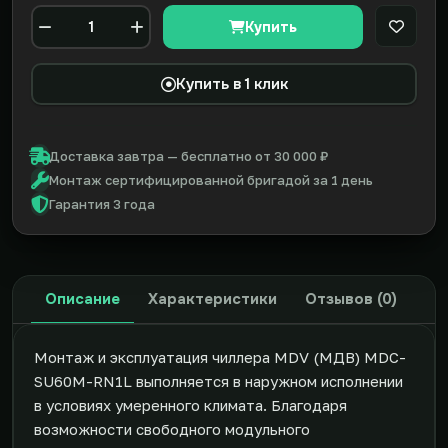
Купить
В закл
Количество
Купить в 1 клик
Доставка завтра — бесплатно от 30 000 ₽
Монтаж сертифицированной бригадой за 1 день
Гарантия 3 года
Описание
Характеристики
Отзывов (0)
Монтаж и эксплуатация чиллера MDV (МДВ) MDC-
SU60M-RN1L выполняется в наружном исполнении
в условиях умеренного климата. Благодаря
возможности свободного модульного