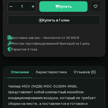
Купить
В закл
Количество
Купить в 1 клик
Доставка завтра — бесплатно от 30 000 ₽
Монтаж сертифицированной бригадой за 1 день
Гарантия 3 года
Описание
Характеристики
Отзывов (0)
Чиллер MDV (МДВ) MDC-SU30M-RN8L
представляет собой компактный моноблок
кондиционирования воздуха, который не требует
сборки на месте, а поставляется в готовом и