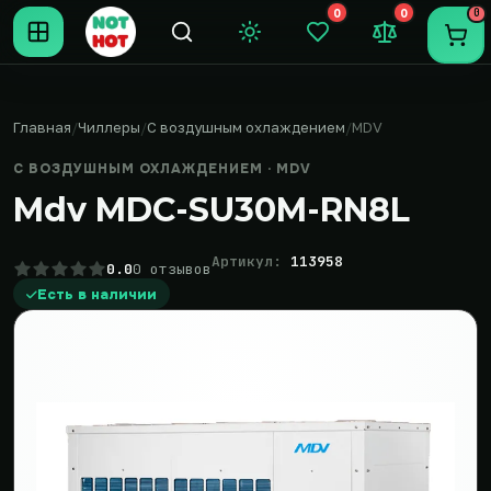
0
0
0
Темная тема
Закладки (0)
Сравнение (0
Пере
Главная
Чиллеры
С воздушным охлаждением
MDV
С ВОЗДУШНЫМ ОХЛАЖДЕНИЕМ · MDV
Mdv MDC-SU30M-RN8L
Артикул:
113958
0.0
0 отзывов
Есть в наличии