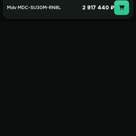
2 917 440 ₽
Mdv MDC-SU30M-RN8L
not-
hot
Климатическое оборудование для
дома, офиса и бизнеса. Поставка,
монтаж и сервис под ключ.
+7(495)157-44-00
info@not-hot.online
Пн-Сб 08:00-18:00
Заказать звонок
Каталог