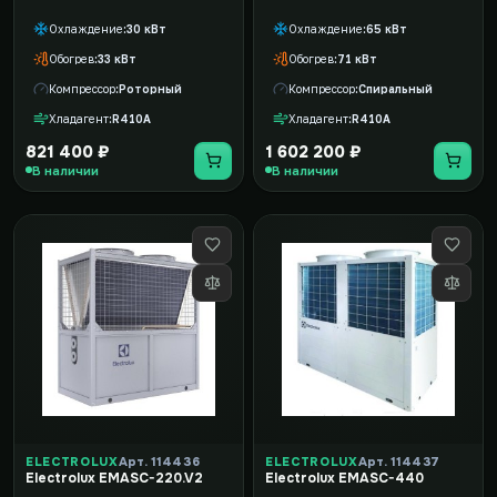
Охлаждение
30 кВт
Охлаждение
65 кВт
Обогрев
33 кВт
Обогрев
71 кВт
Компрессор
Роторный
Компрессор
Спиральный
Хладагент
R410A
Хладагент
R410A
821 400 ₽
1 602 200 ₽
В наличии
В наличии
ELECTROLUX
Арт. 114436
ELECTROLUX
Арт. 114437
Electrolux EMASC-220.V2
Electrolux EMASC-440