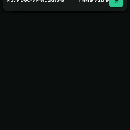
1 449 720 ₽
Mdv MDGC-V14WD2RN8-B
not-
hot
Климатическое оборудование для
дома, офиса и бизнеса. Поставка,
монтаж и сервис под ключ.
+7(495)157-44-00
info@not-hot.online
Пн-Сб 08:00-18:00
Заказать звонок
Каталог
Бренды