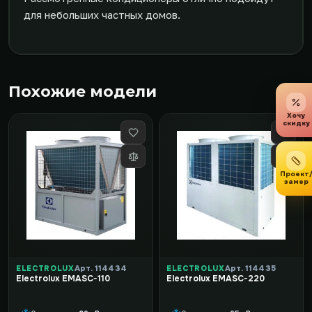
для небольших частных домов.
Похожие модели
Хочу
скидку
Проект
замер
ELECTROLUX
Арт. 114434
ELECTROLUX
Арт. 114435
Electrolux EMASC-110
Electrolux EMASC-220