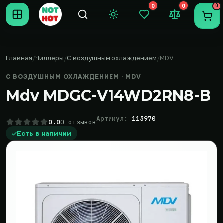
0
0
0
Темная тема
Закладки (0)
Сравнение (0
Пере
Главная
Чиллеры
С воздушным охлаждением
MDV
С ВОЗДУШНЫМ ОХЛАЖДЕНИЕМ · MDV
Mdv MDGC-V14WD2RN8-B
Артикул:
113970
0.0
0 отзывов
Есть в наличии