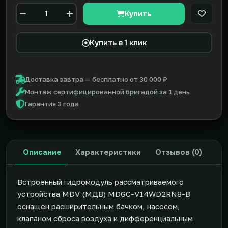
Купить
В закл
Количество
Купить в 1 клик
Доставка завтра — бесплатно от 30 000 ₽
Монтаж сертифицированной бригадой за 1 день
Гарантия 3 года
Описание
Характеристики
Отзывов (0)
Встроенный гидромодуль рассматриваемого
устройства MDV (МДВ) MDGC-V14WD2RN8-B
оснащен расширительным бачком, насосом,
клапаном сброса воздуха и дифференциальным