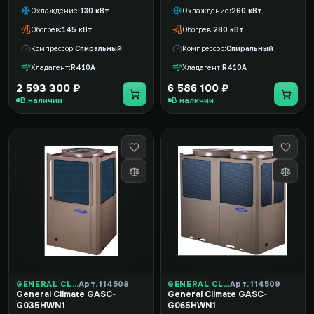
Охлаждение
130 кВт
Охлаждение
260 кВт
Обогрев
145 кВт
Обогрев
280 кВт
Компрессор
Спиральный
Компрессор
Спиральный
Хладагент
R410A
Хладагент
R410A
2 593 300 ₽
6 586 100 ₽
В наличии
В наличии
GENERAL CLIMATE
Арт. 114508
GENERAL CLIMATE
Арт. 114509
General Climate GASC-
General Climate GASC-
G035HWN1
G065HWN1