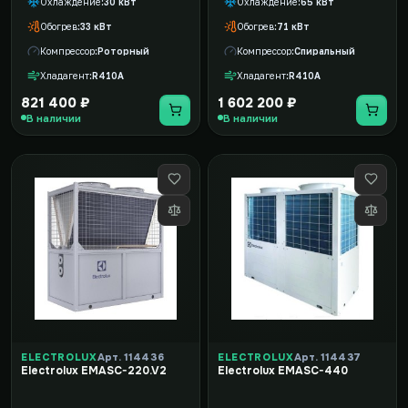
Охлаждение
30 кВт
Охлаждение
65 кВт
Обогрев
33 кВт
Обогрев
71 кВт
Компрессор
Роторный
Компрессор
Спиральный
Хладагент
R410A
Хладагент
R410A
821 400 ₽
1 602 200 ₽
В наличии
В наличии
ELECTROLUX
Арт. 114436
ELECTROLUX
Арт. 114437
Electrolux EMASC-220.V2
Electrolux EMASC-440