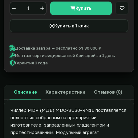
Купить
В закл
Количество
Купить в 1 клик
Доставка завтра — бесплатно от 30 000 ₽
Монтаж сертифицированной бригадой за 1 день
Гарантия 3 года
Описание
Характеристики
Отзывов (0)
Чиллер MDV (МДВ) MDC-SU30-RN1L поставляется
полностью собранным на предприятии-
изготовителе, заправленным хладагентом и
протестированным. Модульный агрегат