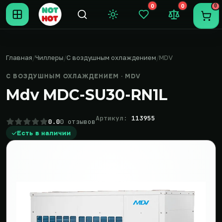
0
0
0
Темная тема
Закладки (0)
Сравнение (0
Пере
Главная
Чиллеры
С воздушным охлаждением
MDV
С ВОЗДУШНЫМ ОХЛАЖДЕНИЕМ · MDV
Mdv MDC-SU30-RN1L
Артикул:
113955
0.0
0 отзывов
Есть в наличии