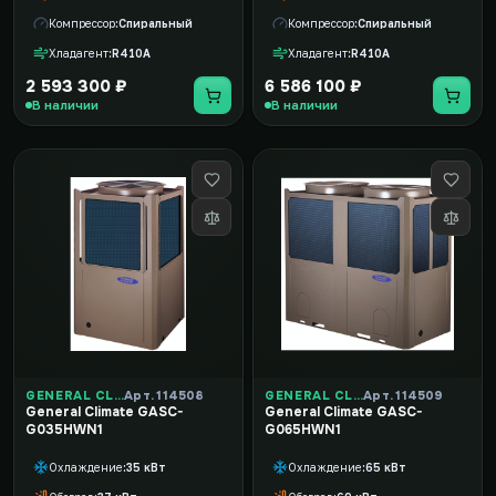
Компрессор
Спиральный
Компрессор
Спиральный
Хладагент
R410A
Хладагент
R410A
2 593 300 ₽
6 586 100 ₽
В наличии
В наличии
GENERAL CLIMATE
Арт. 114508
GENERAL CLIMATE
Арт. 114509
General Climate GASC-
General Climate GASC-
G035HWN1
G065HWN1
Охлаждение
35 кВт
Охлаждение
65 кВт