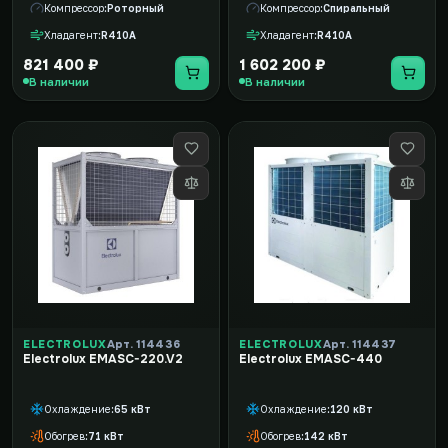
Компрессор
Роторный
Компрессор
Спиральный
Хладагент
R410A
Хладагент
R410A
821 400 ₽
1 602 200 ₽
В наличии
В наличии
ELECTROLUX
Арт. 114436
ELECTROLUX
Арт. 114437
Electrolux EMASC-220.V2
Electrolux EMASC-440
Охлаждение
65 кВт
Охлаждение
120 кВт
Обогрев
71 кВт
Обогрев
142 кВт