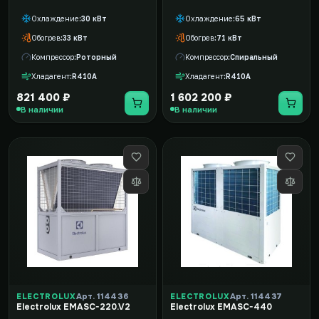
Охлаждение
30 кВт
Охлаждение
65 кВт
Обогрев
33 кВт
Обогрев
71 кВт
Компрессор
Роторный
Компрессор
Спиральный
Хладагент
R410A
Хладагент
R410A
821 400 ₽
1 602 200 ₽
В наличии
В наличии
ELECTROLUX
Арт. 114436
ELECTROLUX
Арт. 114437
Electrolux EMASC-220.V2
Electrolux EMASC-440