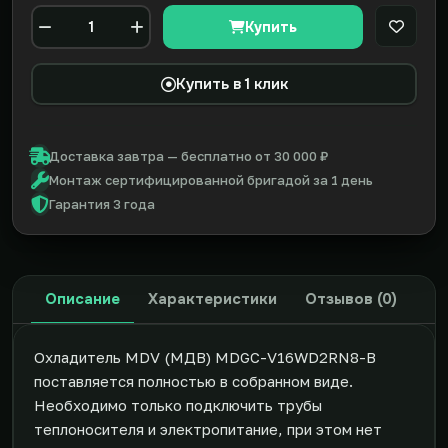
Купить
В закл
Количество
Купить в 1 клик
Доставка завтра — бесплатно от 30 000 ₽
Монтаж сертифицированной бригадой за 1 день
Гарантия 3 года
Описание
Характеристики
Отзывов (0)
Охладитель MDV (МДВ) MDGC-V16WD2RN8-B
поставляется полностью в собранном виде.
Необходимо только подключить трубы
теплоносителя и электропитание, при этом нет