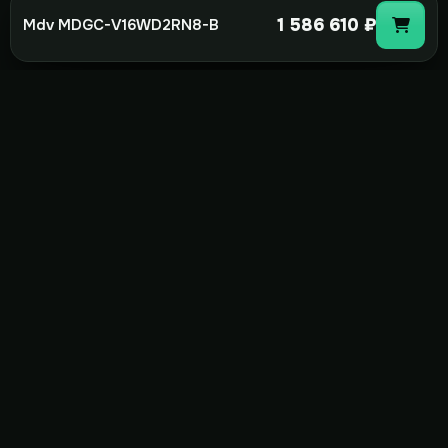
1 586 610 ₽
Mdv MDGC-V16WD2RN8-B
not-
hot
Климатическое оборудование для
дома, офиса и бизнеса. Поставка,
монтаж и сервис под ключ.
+7(495)157-44-00
info@not-hot.online
Пн-Сб 08:00-18:00
Заказать звонок
Каталог