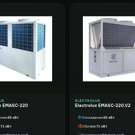
UX
ELECTROLUX
ux EMASC-220
Electrolux EMASC-220.V2
ение
65 кВт
Охлаждение
65 кВт
71 кВт
Обогрев
71 кВт
сор
Спиральный
Компрессор
Спиральный