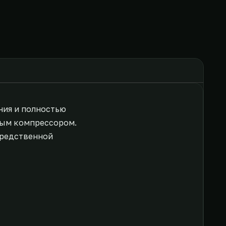
ния и полностью
ным компрессором.
средственной