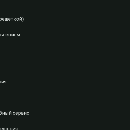
решеткой)
ивлением
ния
бный сервис
мещения