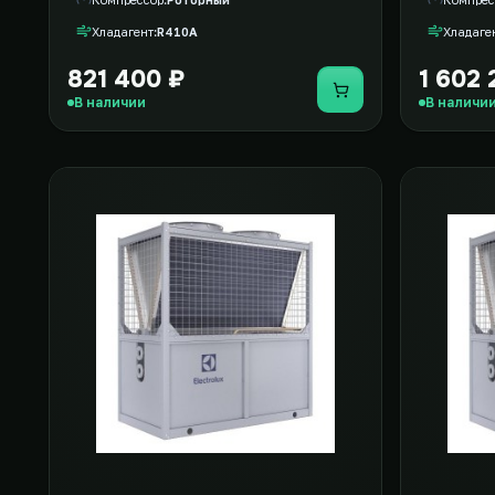
Хладагент
R410A
Хладаге
821 400 ₽
1 602 
Купить
В наличии
В наличи