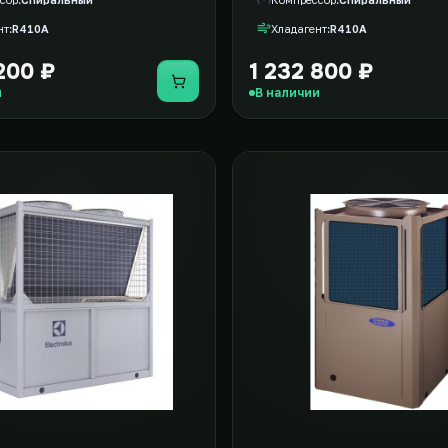
нт
R410A
Хладагент
R410A
200 ₽
1 232 800 ₽
Купить
и
В наличии