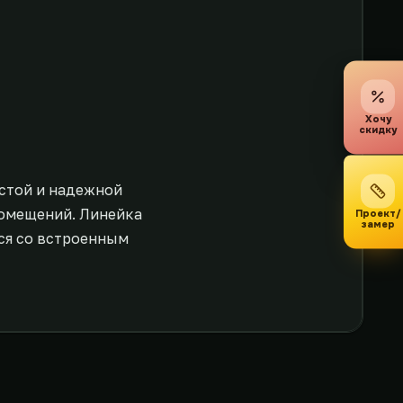
Хочу
скидку
стой и надежной
помещений. Линейка
Проект/
замер
ся со встроенным