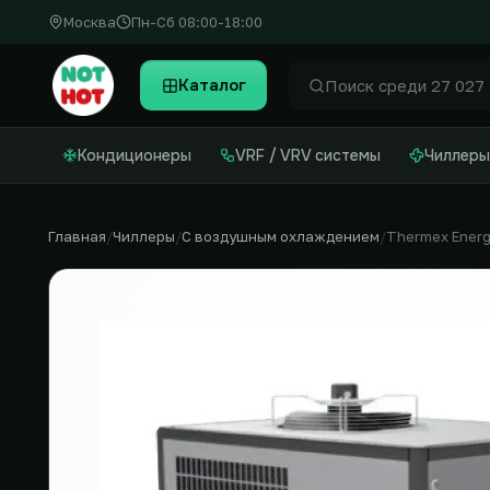
Москва
Пн-Сб 08:00-18:00
Каталог
Найти
Кондиционеры
VRF / VRV системы
Чиллеры
Главная
Чиллеры
С воздушным охлаждением
Thermex Ener