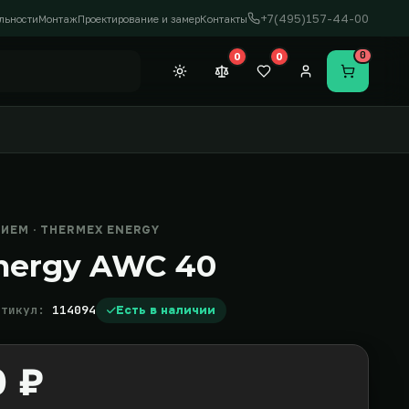
+7(495)157-44-00
льности
Монтаж
Проектирование и замер
Контакты
0
0
0
Темная тема
Сравнение (0)
Закладки (0)
Личный кабинет
Перейти в
ЕМ · THERMEX ENERGY
nergy AWC 40
ртикул:
114094
Есть в наличии
0 ₽