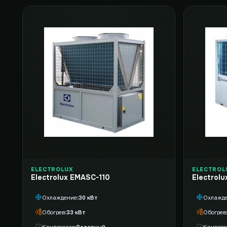
ELECTROLUX
ELECTROL
Electrolux EMASC-110
Electrol
Охлаждение
30 кВт
Охлажд
Обогрев
33 кВт
Обогрев
Компрессор
Роторный
Компрес