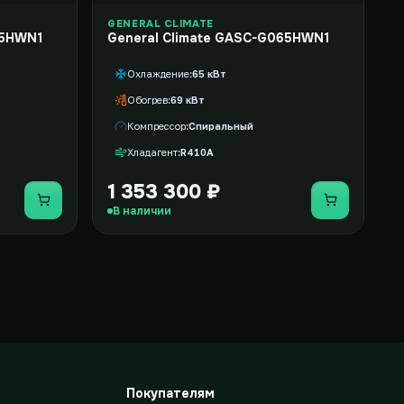
GENERAL CLIMATE
35HWN1
General Climate GASC-G065HWN1
Охлаждение
65 кВт
Обогрев
69 кВт
Компрессор
Спиральный
Хладагент
R410A
1 353 300 ₽
Купить
Купить
В наличии
Покупателям