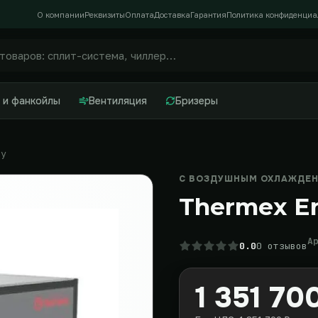
О компании
Реквизиты
Оплата
Доставка
Гарантия
Политика конфиденциа
 и фанкойлы
Вентиляция
Бризеры
gy
С ВОЗДУШНЫМ ОХЛАЖДЕНИ
Thermex E
А
0.0
0 отзывов
1 351 70