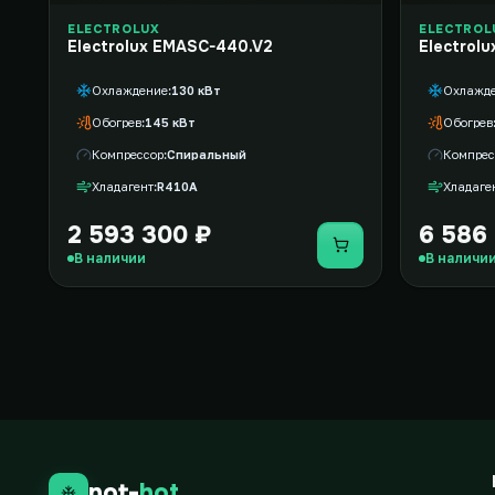
ELECTROLUX
ELECTROL
Electrolux EMASC-440.V2
Electrol
Охлаждение
130 кВт
Охлажд
Обогрев
145 кВт
Обогрев
Компрессор
Спиральный
Компрес
Хладагент
R410A
Хладаге
2 593 300 ₽
6 586 
Купить
В наличии
В наличи
not-
hot