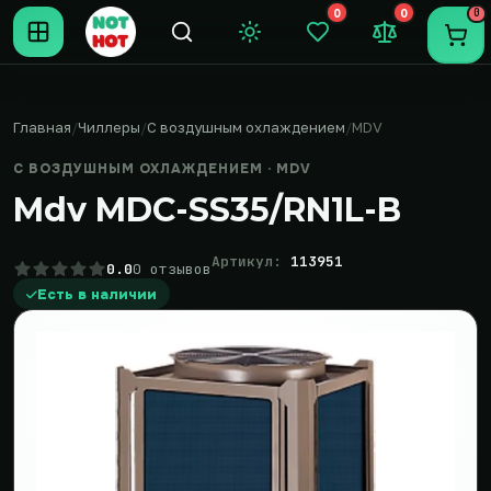
0
0
0
Темная тема
Закладки (0)
Сравнение (0
Пере
Главная
Чиллеры
С воздушным охлаждением
MDV
С ВОЗДУШНЫМ ОХЛАЖДЕНИЕМ · MDV
Mdv MDC-SS35/RN1L-B
Артикул:
113951
0.0
0 отзывов
Есть в наличии