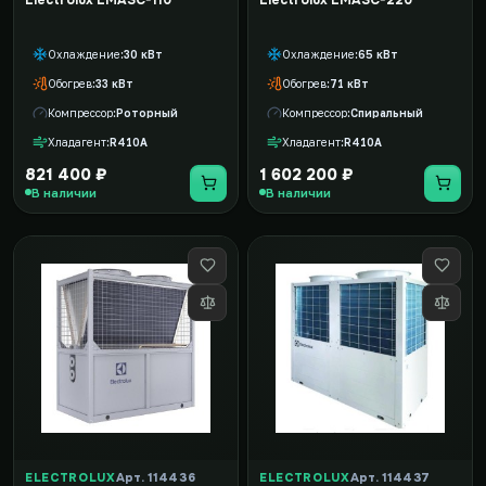
Electrolux EMASC-110
Electrolux EMASC-220
Охлаждение
30 кВт
Охлаждение
65 кВт
Обогрев
33 кВт
Обогрев
71 кВт
Компрессор
Роторный
Компрессор
Спиральный
Хладагент
R410A
Хладагент
R410A
821 400 ₽
1 602 200 ₽
В наличии
В наличии
ELECTROLUX
Арт. 114436
ELECTROLUX
Арт. 114437