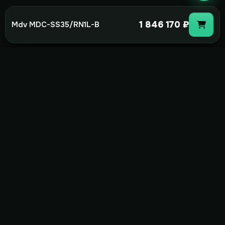
1 846 170 ₽
Mdv MDC-SS35/RN1L-B
not-
hot
Климатическое оборудование для
дома, офиса и бизнеса. Поставка,
монтаж и сервис под ключ.
+7(495)157-44-00
info@not-hot.online
Пн-Сб 08:00-18:00
Заказать звонок