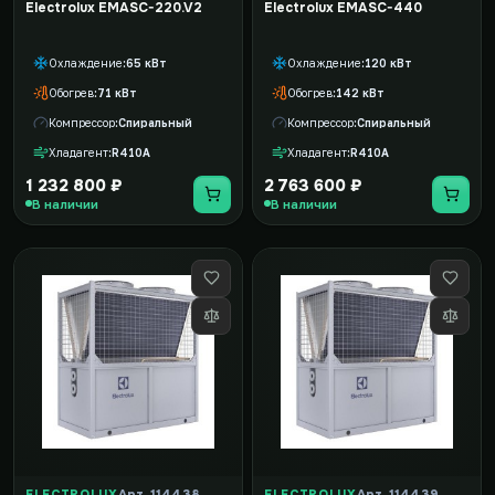
Electrolux EMASC-220.V2
Electrolux EMASC-440
Охлаждение
65 кВт
Охлаждение
120 кВт
Обогрев
71 кВт
Обогрев
142 кВт
Компрессор
Спиральный
Компрессор
Спиральный
Хладагент
R410A
Хладагент
R410A
1 232 800 ₽
2 763 600 ₽
В наличии
В наличии
ELECTROLUX
Арт. 114438
ELECTROLUX
Арт. 114439