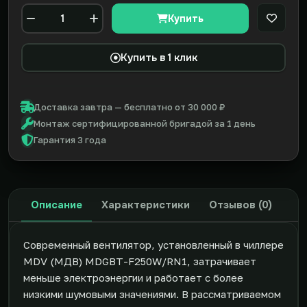
Купить
В закл
Количество
Купить в 1 клик
Доставка завтра — бесплатно от 30 000 ₽
Монтаж сертифицированной бригадой за 1 день
Гарантия 3 года
Описание
Характеристики
Отзывов (0)
Современный вентилятор, установленный в чиллере
MDV (МДВ) MDGBT-F250W/RN1, затрачивает
меньше электроэнергии и работает с более
низкими шумовыми значениями. В рассматриваемом