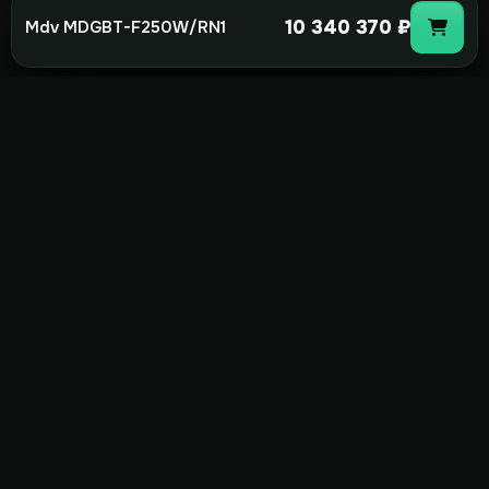
10 340 370 ₽
Mdv MDGBT-F250W/RN1
not-
hot
Климатическое оборудование для
дома, офиса и бизнеса. Поставка,
монтаж и сервис под ключ.
+7(495)157-44-00
info@not-hot.online
Пн-Сб 08:00-18:00
Заказать звонок
Каталог