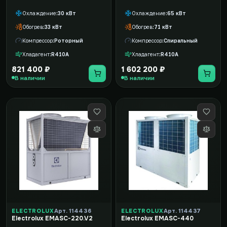
Охлаждение
30 кВт
Охлаждение
65 кВт
Обогрев
33 кВт
Обогрев
71 кВт
Компрессор
Роторный
Компрессор
Спиральный
Хладагент
R410A
Хладагент
R410A
821 400 ₽
1 602 200 ₽
В наличии
В наличии
ELECTROLUX
Арт. 114436
ELECTROLUX
Арт. 114437
Electrolux EMASC-220.V2
Electrolux EMASC-440