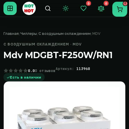
0
0
0
Темная тема
Закладки (0)
Сравнение (0
Пере
Главная
Чиллеры
С воздушным охлаждением
MDV
С ВОЗДУШНЫМ ОХЛАЖДЕНИЕМ · MDV
Mdv MDGBT-F250W/RN1
Артикул:
113968
0.0
0 отзывов
Есть в наличии