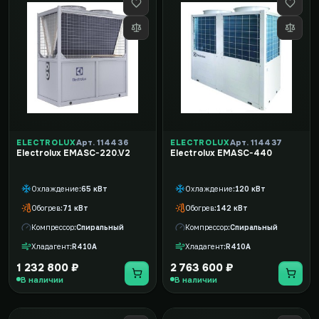
ELECTROLUX
Арт. 114436
ELECTROLUX
Арт. 114437
Electrolux EMASC-220.V2
Electrolux EMASC-440
Охлаждение
65 кВт
Охлаждение
120 кВт
Обогрев
71 кВт
Обогрев
142 кВт
Компрессор
Спиральный
Компрессор
Спиральный
Хладагент
R410A
Хладагент
R410A
1 232 800 ₽
2 763 600 ₽
В наличии
В наличии