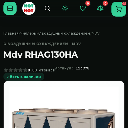
0
0
0
Темная тема
Закладки (0)
Сравнение (0
Пере
Главная
Чиллеры
С воздушным охлаждением
MDV
С ВОЗДУШНЫМ ОХЛАЖДЕНИЕМ · MDV
Mdv RHAG130HA
Артикул:
113978
0.0
0 отзывов
Есть в наличии