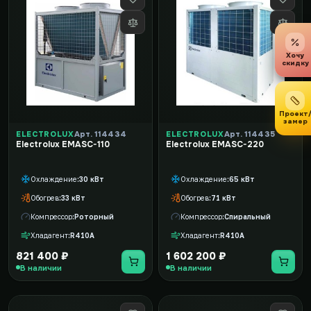
Хочу
скидку
Проект
замер
ELECTROLUX
Арт. 114434
ELECTROLUX
Арт. 114435
Electrolux EMASC-110
Electrolux EMASC-220
Охлаждение
30 кВт
Охлаждение
65 кВт
Обогрев
33 кВт
Обогрев
71 кВт
Компрессор
Роторный
Компрессор
Спиральный
Хладагент
R410A
Хладагент
R410A
821 400 ₽
1 602 200 ₽
В наличии
В наличии