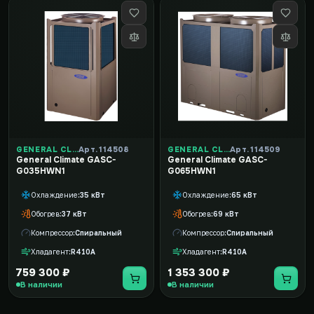
GENERAL CLIMATE
Арт. 114508
GENERAL CLIMATE
Арт. 114509
General Climate GASC-
General Climate GASC-
G035HWN1
G065HWN1
Охлаждение
35 кВт
Охлаждение
65 кВт
Обогрев
37 кВт
Обогрев
69 кВт
Компрессор
Спиральный
Компрессор
Спиральный
Хладагент
R410A
Хладагент
R410A
759 300 ₽
1 353 300 ₽
В наличии
В наличии