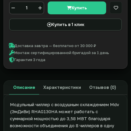
Купить
В закл
Количество
Купить в 1 клик
Доставка завтра — бесплатно от 30 000 ₽
Монтаж сертифицированной бригадой за 1 день
Гарантия 3 года
Описание
Характеристики
Отзывов (0)
Модульный чиллер с воздушным охлаждением Mdv
(ЭмДиВи) RHAG130HA может работать с
суммарной мощностью до 3,58 МВТ благодаря
возможности объединения до 8 чиллеров в одну