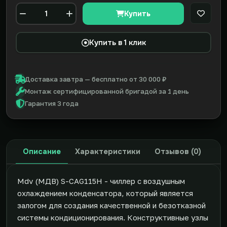
Купить
В закл
Количество
Купить в 1 клик
Доставка завтра — бесплатно от 30 000 ₽
Монтаж сертифицированной бригадой за 1 день
Гарантия 3 года
Описание
Характеристики
Отзывов (0)
Mdv (МДВ) S-CAG115H - чиллер с воздушным
охлаждением конденсатора, который является
залогом для создания качественной и безотказной
системы кондиционирования. Конструктивные узлы