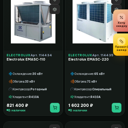
Хочу
скидку
Проект
замер
ELECTROLUX
Арт. 114434
ELECTROLUX
Арт. 114435
Electrolux EMASC-110
Electrolux EMASC-220
Охлаждение
30 кВт
Охлаждение
65 кВт
Обогрев
33 кВт
Обогрев
71 кВт
Компрессор
Роторный
Компрессор
Спиральный
Хладагент
R410A
Хладагент
R410A
821 400 ₽
1 602 200 ₽
В наличии
В наличии