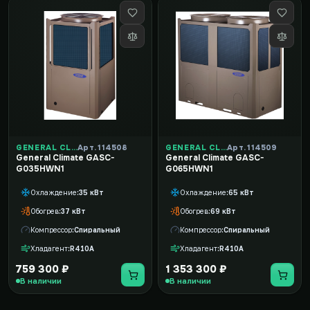
GENERAL CLIMATE
Арт. 114508
GENERAL CLIMATE
Арт. 114509
General Climate GASC-
General Climate GASC-
G035HWN1
G065HWN1
Охлаждение
35 кВт
Охлаждение
65 кВт
Обогрев
37 кВт
Обогрев
69 кВт
Компрессор
Спиральный
Компрессор
Спиральный
Хладагент
R410A
Хладагент
R410A
759 300 ₽
1 353 300 ₽
В наличии
В наличии