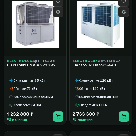
ELECTROLUX
Арт. 114436
ELECTROLUX
Арт. 114437
Electrolux EMASC-220.V2
Electrolux EMASC-440
Охлаждение
65 кВт
Охлаждение
120 кВт
Обогрев
71 кВт
Обогрев
142 кВт
Компрессор
Спиральный
Компрессор
Спиральный
Хладагент
R410A
Хладагент
R410A
1 232 800 ₽
2 763 600 ₽
В наличии
В наличии