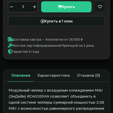
Купить
В закл
Количество
Купить в 1 клик
Доставка завтра — бесплатно от 30 000 ₽
Монтаж сертифицированной бригадой за 1 день
Гарантия 3 года
Описание
Характеристики
Отзывов (0)
Модульный чиллер с воздушным охлаждением Mdv
(ЭмДиВи) RCAG100HA позволяет объединить в
одной системе чиллеры суммарной мощностью 3,58
МВт с возможностью равномерного распределения