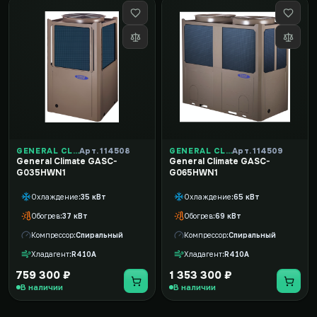
GENERAL CLIMATE
Арт. 114508
GENERAL CLIMATE
Арт. 114509
General Climate GASC-
General Climate GASC-
G035HWN1
G065HWN1
Охлаждение
35 кВт
Охлаждение
65 кВт
Обогрев
37 кВт
Обогрев
69 кВт
Компрессор
Спиральный
Компрессор
Спиральный
Хладагент
R410A
Хладагент
R410A
759 300 ₽
1 353 300 ₽
В наличии
В наличии