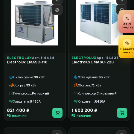
Хочу
скидку
Проект
замер
ELECTROLUX
Арт. 114434
ELECTROLUX
Арт. 114435
Electrolux EMASC-110
Electrolux EMASC-220
Охлаждение
30 кВт
Охлаждение
65 кВт
Обогрев
33 кВт
Обогрев
71 кВт
Компрессор
Роторный
Компрессор
Спиральный
Хладагент
R410A
Хладагент
R410A
821 400 ₽
1 602 200 ₽
В наличии
В наличии