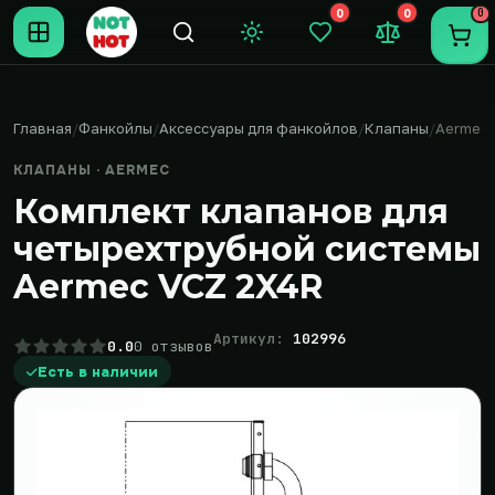
0
0
0
Темная тема
Закладки (0)
Сравнение (0
Пере
Главная
Фанкойлы
Аксессуары для фанкойлов
Клапаны
Aermec
КЛАПАНЫ · AERMEC
Комплект клапанов для
четырехтрубной системы
Aermec VCZ 2X4R
Артикул:
102996
0.0
0 отзывов
Есть в наличии