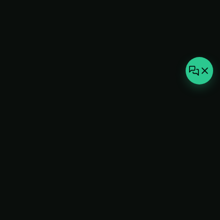
not-
hot
Климатическое оборудование для
дома, офиса и бизнеса. Поставка,
монтаж и сервис под ключ.