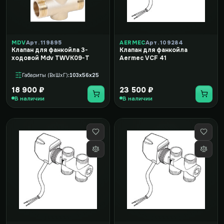
MDV
Арт. 119895
AERMEC
Арт. 109284
Клапан для фанкойла 3-
Клапан для фанкойла
ходовой Mdv TWVK09-T
Aermec VCF 41
Габариты (ВxШxГ)
103x56x25
18 900 ₽
23 500 ₽
В наличии
В наличии