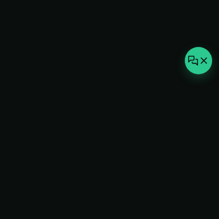
not-
hot
Климатическое оборудование для
дома, офиса и бизнеса. Поставка,
монтаж и сервис под ключ.
+7(495)157-44-00