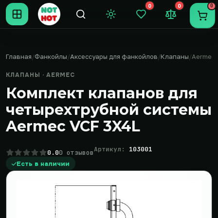
0
0
0
Темная тема
Закладки (0)
Сравнение (0
Пере
Главная
Фанкойлы
Аксессуары для фанкойлов
Клапаны
Aermec
КЛАПАНЫ · AERMEC
Комплект клапанов для
четырехтрубной системы
Aermec VCF 3X4L
Артикул:
103001
0.0
0 отзывов
Есть в наличии