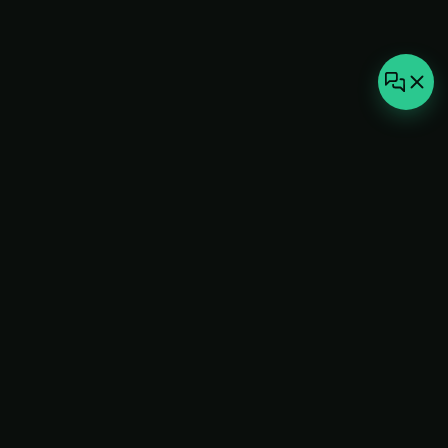
not-
hot
Климатическое оборудование для
дома, офиса и бизнеса. Поставка,
монтаж и сервис под ключ.
+7(495)157-44-00
info@not-hot.online