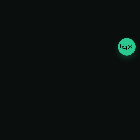
not-
hot
Климатическое оборудование для
дома, офиса и бизнеса. Поставка,
монтаж и сервис под ключ.