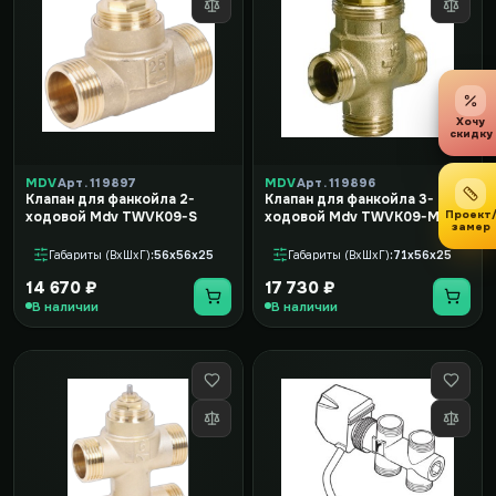
Хочу
скидку
MDV
Арт. 119897
MDV
Арт. 119896
Клапан для фанкойла 2-
Клапан для фанкойла 3-
Проект
ходовой Mdv TWVK09-S
ходовой Mdv TWVK09-M
замер
Габариты (ВxШxГ)
56x56x25
Габариты (ВxШxГ)
71x56x25
14 670 ₽
17 730 ₽
В наличии
В наличии