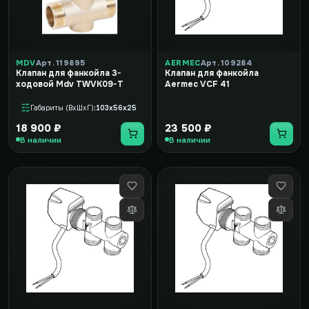
MDV
Арт. 119895
AERMEC
Арт. 109284
Клапан для фанкойла 3-
Клапан для фанкойла
ходовой Mdv TWVK09-T
Aermec VCF 41
Габариты (ВxШxГ)
103x56x25
18 900 ₽
23 500 ₽
В наличии
В наличии