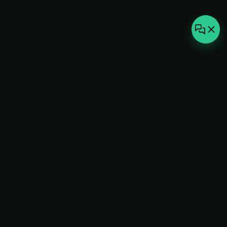
not-
hot
Климатическое оборудование для
дома, офиса и бизнеса. Поставка,
монтаж и сервис под ключ.
+7(495)157-44-00
info@not-hot.online
Пн-Сб 08:00-18:00