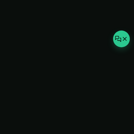
not-
hot
Климатическое оборудование для
дома, офиса и бизнеса. Поставка,
монтаж и сервис под ключ.