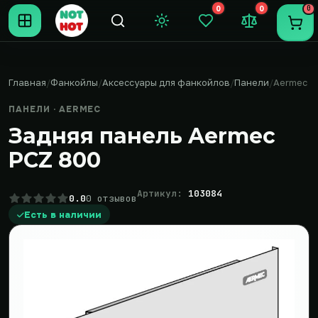
0
0
0
Темная тема
Закладки (0)
Сравнение (0
Пере
Главная
Фанкойлы
Аксессуары для фанкойлов
Панели
Aermec
ПАНЕЛИ · AERMEC
Задняя панель Aermec
PCZ 800
Артикул:
103084
0.0
0 отзывов
Есть в наличии