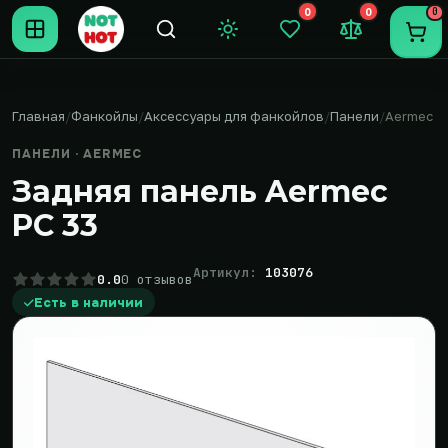
0
0
0
Темная тема
Закладки (0)
Сравнение (0
Пере
Главная
Фанкойлы
Аксессуары для фанкойлов
Панели
Aermec
ПАНЕЛИ · AERMEC
Задняя панель Aermec
PC 33
Артикул:
103076
0.0
0 отзывов
Есть в наличии