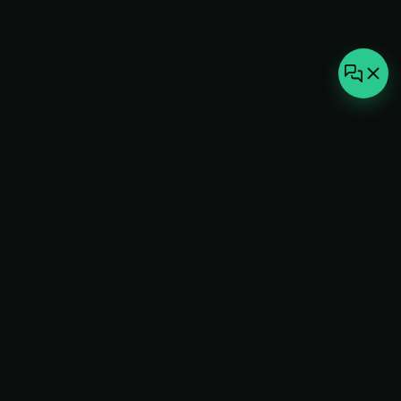
not-
hot
Климатическое оборудование для
дома, офиса и бизнеса. Поставка,
монтаж и сервис под ключ.
+7(495)157-44-00
info@not-hot.online