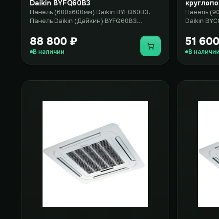
Daikin BYFQ60B3
круглопо
Панель (600x600мм) Daikin BYFQ60B3.
Панель (9
Панель Daikin (Дайкин) BYFQ60B3
Daikin BYC
выполнена в размерах (600x600мм)..
BYCQ140C 
88 800 ₽
51 600
Купить
В наличии
В наличи