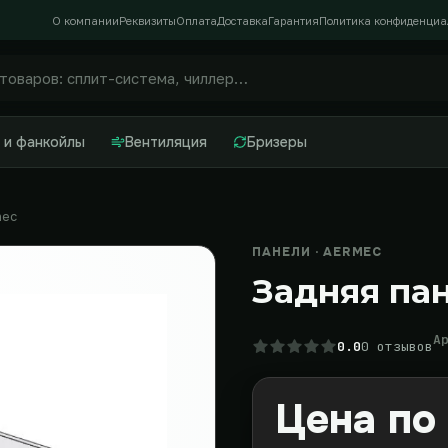
О компании
Реквизиты
Оплата
Доставка
Гарантия
Политика конфиденциа
 и фанкойлы
Вентиляция
Бризеры
mec
ПАНЕЛИ · AERMEC
Задняя па
А
0.0
0 отзывов
Цена по