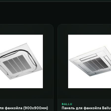
BALLU
ля фанкойла (900x900мм)
Панель для фанкойла Ball