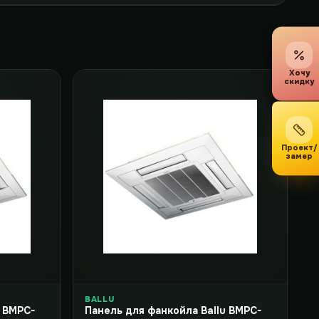
Хочу
скидку
Проект/
замер
BALLU
u BMPC-
Панель для фанкойла Ballu BMPC-