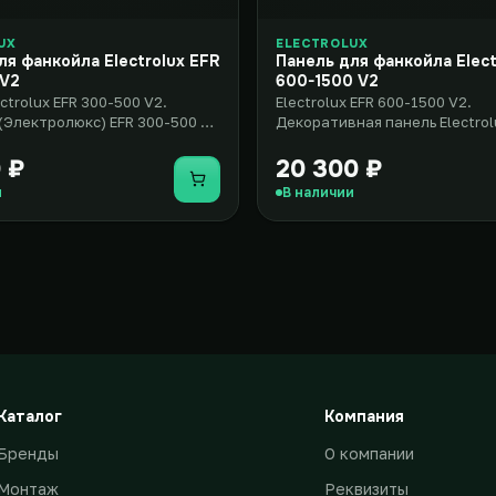
UX
ELECTROLUX
ля фанкойла Electrolux EFR
Панель для фанкойла Elect
 V2
600-1500 V2
ctrolux EFR 300-500 V2.
Electrolux EFR 600-1500 V2.
 (Электролюкс) EFR 300-500 V2
Декоративная панель Electrol
 и элегантное ре..
(Электролюкс) EFR 600-1500 V
элегантно..
 ₽
20 300 ₽
Купить
и
В наличии
Каталог
Компания
Бренды
О компании
Монтаж
Реквизиты