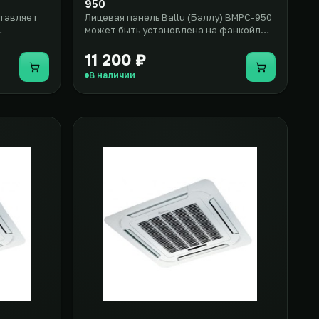
950
ставляет
Лицевая панель Ballu (Баллу) BMPC-950
может быть установлена на фанкойл
вки на
кассетного типа модели Ballu..
11 200 ₽
Купить
Купить
В наличии