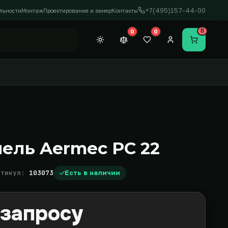
+7(495)157-44-00
льности
Монтаж
Проектирование и замер
Контакты
0
0
0
Темная тема
Сравнение (0)
Закладки (0)
Личный кабинет
Перейти в
нель Aermec PC 22
ртикул:
103073
Есть в наличии
 запросу