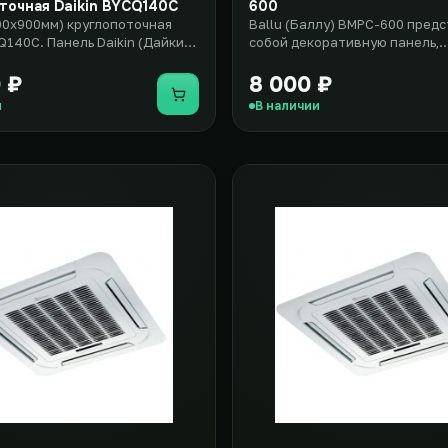
точная Daikin BYCQ140C
600
00x900мм) круглопоточная
Ballu (Баллу) BMPC-600 пред
Q140C. Панель Daikin (Дайкин)
собой декоративную панель,
выполнена в разме..
предназначенную для устано
касс..
 ₽
8 000 ₽
Купить
и
В наличии