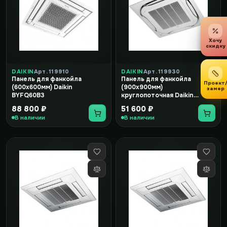
Хочу
скидку
DAIKIN
Арт. 119910
DAIKIN
Арт. 119930
Панель для фанкойла
Панель для фанкойла
Проект
(600x600мм) Daikin
(900x900мм)
замер
BYFQ60B3
круглопоточная Daikin
BYCQ140C
88 800 ₽
51 600 ₽
В наличии
В наличии