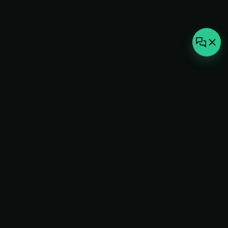
not-
hot
Климатическое оборудование для
дома, офиса и бизнеса. Поставка,
монтаж и сервис под ключ.
+7(495)157-44-00
info@not-hot.online