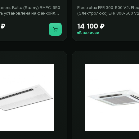
анель Ballu (Баллу) BMPC-950
Electrolux EFR 300-500 V2. Elec
ь установлена на фанкойл
(Электролюкс) EFR 300-500 V2
 типа модели Ballu..
стильное и элегантное решени
 ₽
14 100 ₽
Купить
и
В наличии