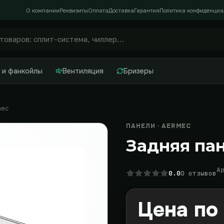
О компании
Реквизиты
Оплата
Доставка
Гарантия
Политика конфиденциа
 и фанкойлы
Вентиляция
Бризеры
mec
ПАНЕЛИ · AERMEC
Задняя па
А
0.0
0 отзывов
Цена по