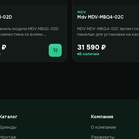
MDV
1-02D
Mdv MDV-MBQ4-02C
анель модели MDV MBQ1-02D
MDV MDV-MBQ4-02C является
совместима со всеми
панелью для установки на ка
ыми фанкойлами кассетного
фанкойл этого же производит
 ₽
31 590 ₽
Купить
и
В наличии
Каталог
Компания
Бренды
О компании
Монтаж
Реквизиты