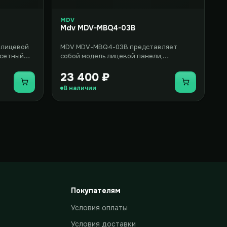
MDV
Mdv MDV-MBQ4-03B
 лицевой
MDV MDV-MBQ4-03B представляет
ссетный
собой модель лицевой панели,
еля...
предназначенную для совместного
использов..
23 400 ₽
Купить
Купить
В наличии
Покупателям
Условия оплаты
Условия доставки