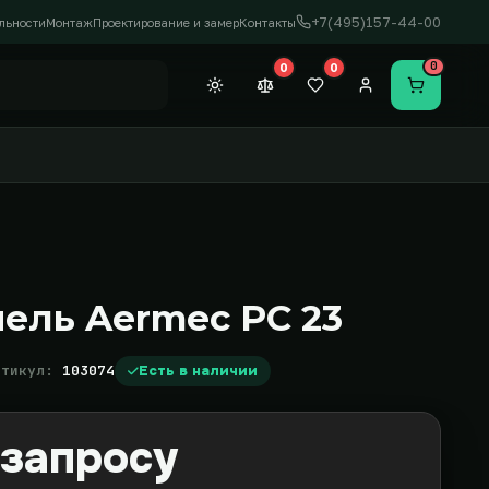
+7(495)157-44-00
льности
Монтаж
Проектирование и замер
Контакты
0
0
0
Темная тема
Сравнение (0)
Закладки (0)
Личный кабинет
Перейти в
нель Aermec PC 23
ртикул:
103074
Есть в наличии
 запросу