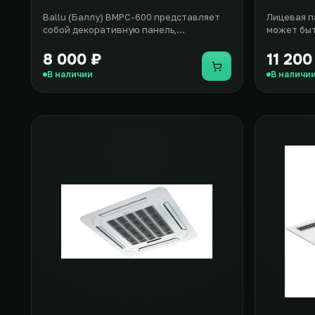
Ballu (Баллу) BMPC-600 представляет
Лицевая п
собой декоративную панель,
может быт
предназначенную для установки на
кассетного
касс..
8 000 ₽
11 200
Купить
В наличии
В наличи