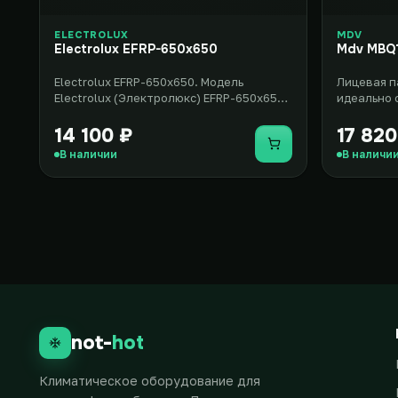
ELECTROLUX
MDV
Electrolux EFRP-650x650
Mdv MBQ
Electrolux EFRP-650x650. Модель
Лицевая п
Electrolux (Электролюкс) EFRP-650x650
идеально 
представляет собой компактную ..
двухтрубн
т..
14 100 ₽
17 820
Купить
В наличии
В наличи
not-
hot
Климатическое оборудование для