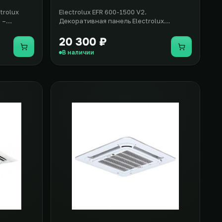
trolux
Electrolux EFR 600-1500 V2.
 –
Декоративная панель Electrolux
е д..
(Электролюкс) EFR 600-1500 V2 –
элегантно..
20 300 ₽
Купить
Купить
В наличии