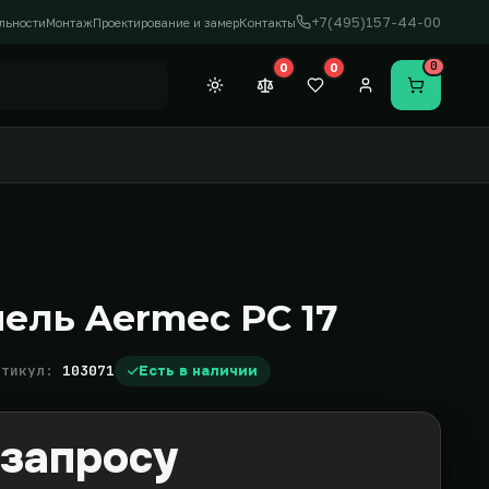
+7(495)157-44-00
льности
Монтаж
Проектирование и замер
Контакты
0
0
0
Темная тема
Сравнение (0)
Закладки (0)
Личный кабинет
Перейти в
ель Aermec PC 17
ртикул:
103071
Есть в наличии
 запросу