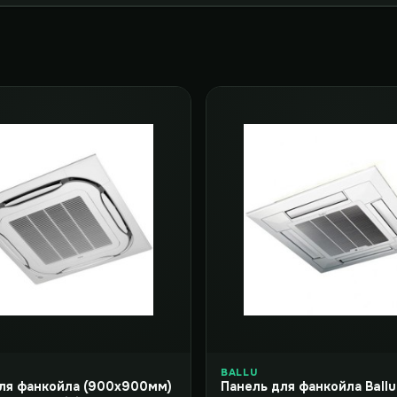
BALLU
ля фанкойла (900x900мм)
Панель для фанкойла Ball