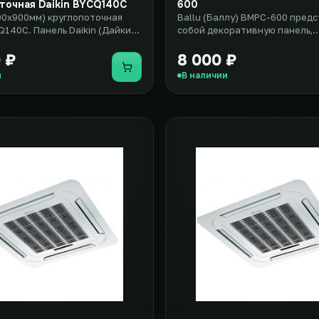
точная Daikin BYCQ140C
600
00x900мм) круглопоточная
Ballu (Баллу) BMPC-600 пред
Q140C. Панель Daikin (Дайкин)
собой декоративную панель,
выполнена в разме..
предназначенную для устано
касс..
 ₽
8 000 ₽
Купить
и
В наличии