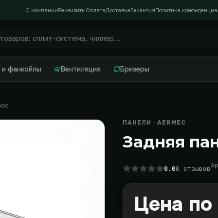
О компании
Реквизиты
Оплата
Доставка
Гарантия
Политика конфиденциа
 и фанкойлы
Вентиляция
Бризеры
mec
ПАНЕЛИ · AERMEC
Задняя пан
А
0.0
0 отзывов
Цена по