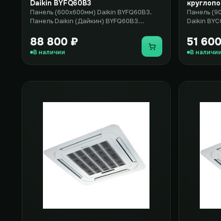
Daikin BYFQ60B3
круглопо
Панель (600x600мм) Daikin BYFQ60B3.
Панель (9
Панель Daikin (Дайкин) BYFQ60B3
Daikin BYC
выполнена в размерах (600x600мм)..
BYCQ140C 
88 800 ₽
51 600
Купить
В наличии
В наличи