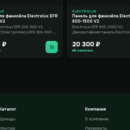
UX
ELECTROLUX
ля фанкойла Electrolux EFR
Панель для фанкойла Elect
 V2
600-1500 V2
ctrolux EFR 300-500 V2.
Electrolux EFR 600-1500 V2.
 (Электролюкс) EFR 300-500 V2
Декоративная панель Electrol
 и элегантное ре..
(Электролюкс) EFR 600-1500 V
элегантно..
 ₽
20 300 ₽
Купить
и
В наличии
Каталог
Компания
Бренды
О компании
Монтаж
Реквизиты