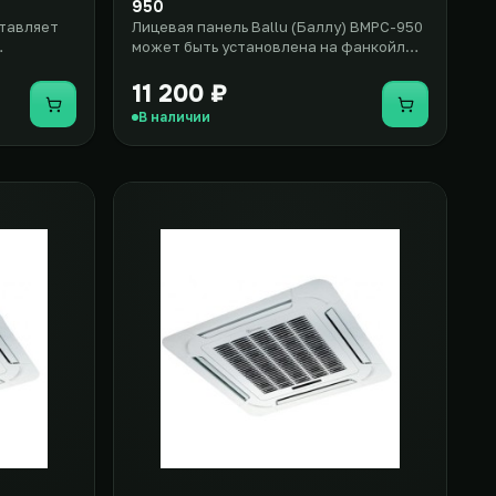
950
ставляет
Лицевая панель Ballu (Баллу) BMPC-950
может быть установлена на фанкойл
вки на
кассетного типа модели Ballu..
11 200 ₽
Купить
Купить
В наличии