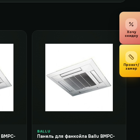
Хочу
скидку
Проект/
замер
BALLU
u BMPC-
Панель для фанкойла Ballu BMPC-