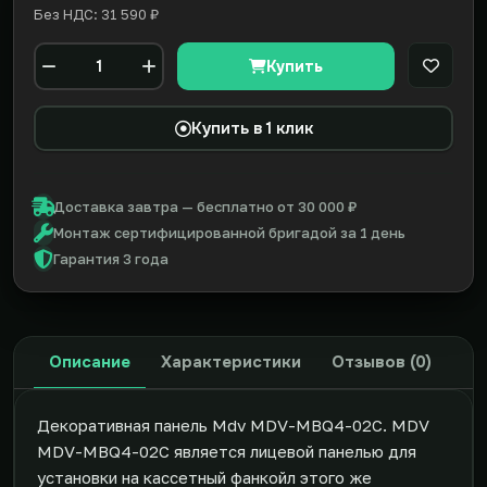
Без НДС: 31 590 ₽
Купить
В закл
Количество
Купить в 1 клик
Доставка завтра — бесплатно от 30 000 ₽
Монтаж сертифицированной бригадой за 1 день
Гарантия 3 года
Описание
Характеристики
Отзывов (0)
Декоративная панель Mdv MDV-MBQ4-02C. MDV
MDV-MBQ4-02C является лицевой панелью для
установки на кассетный фанкойл этого же