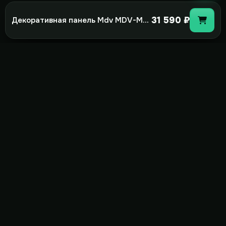
31 590 ₽
Декоративная панель Mdv MDV-MBQ4-02C
not-
hot
Климатическое оборудование для
дома, офиса и бизнеса. Поставка,
монтаж и сервис под ключ.
+7(495)157-44-00
info@not-hot.online
Пн-Сб 08:00-18:00
Заказать звонок
Каталог