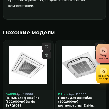
комплектации.
Похожие модели
Хочу
скидку
Проект
замер
DAIKIN
Арт. 119910
DAIKIN
Арт. 119930
Панель для фанкойла
Панель для фанкойла
(600x600мм) Daikin
(900x900мм)
BYFQ60B3
круглопоточная Daikin