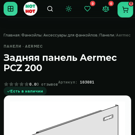
0
0
0
Темная тема
Закладки (0)
Сравнение (0
Пере
Главная
Фанкойлы
Аксессуары для фанкойлов
Панели
Aermec
ПАНЕЛИ · AERMEC
Задняя панель Aermec
PCZ 200
Артикул:
103081
0.0
0 отзывов
Есть в наличии