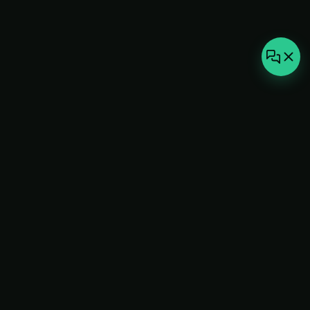
not-
hot
Климатическое оборудование для
дома, офиса и бизнеса. Поставка,
монтаж и сервис под ключ.
+7(495)157-44-00
info@not-hot.online