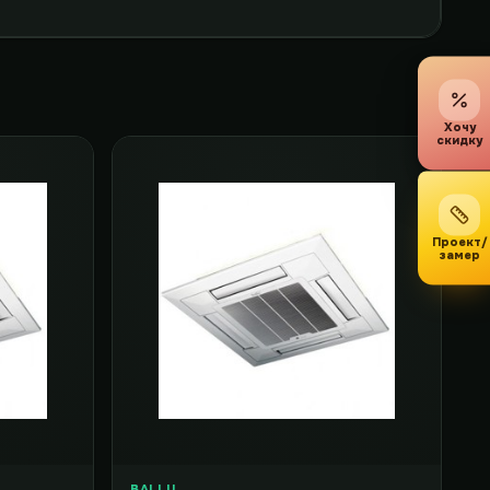
Хочу
скидку
Проект/
замер
BALLU