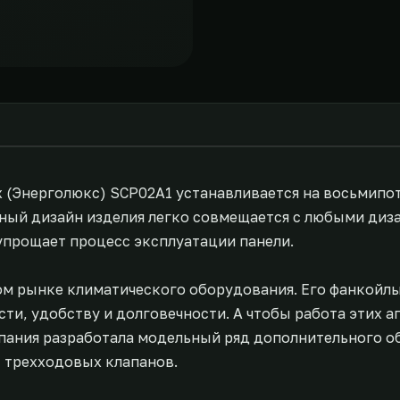
x (Энерголюкс) SCP02A1 устанавливается на восьмипо
ный дизайн изделия легко совмещается с любыми ди
упрощает процесс эксплуатации панели.
ом рынке климатического оборудования. Его фанкойл
ти, удобству и долговечности. А чтобы работа этих а
пания разработала модельный ряд дополнительного о
, трехходовых клапанов.