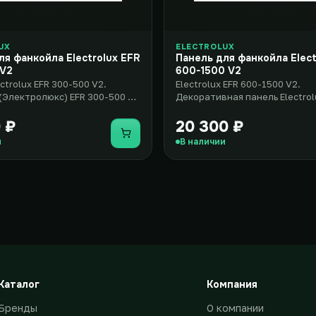
UX
ELECTROLUX
ля фанкойла Electrolux EFR
Панель для фанкойла Elect
 V2
600-1500 V2
ctrolux EFR 300-500 V2.
Electrolux EFR 600-1500 V2.
 (Электролюкс) EFR 300-500 V2
Декоративная панель Electrol
 и элегантное ре..
(Электролюкс) EFR 600-1500 V
элегантно..
 ₽
20 300 ₽
Купить
и
В наличии
Каталог
Компания
Бренды
О компании