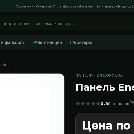
О компании
Реквизиты
Оплата
Доставка
Гарантия
Политика конфиденциа
 и фанкойлы
Вентиляция
Бризеры
golux
ПАНЕЛИ · ENERGOLUX
Панель En
А
0.0
0 отзывов
Цена по