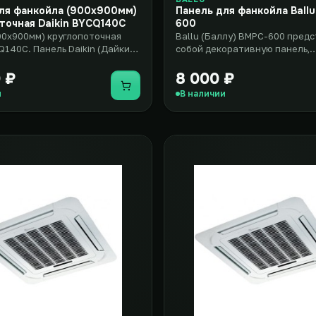
ля фанкойла (900x900мм)
Панель для фанкойла Ball
точная Daikin BYCQ140C
600
00x900мм) круглопоточная
Ballu (Баллу) BMPC-600 пред
Q140C. Панель Daikin (Дайкин)
собой декоративную панель,
выполнена в разме..
предназначенную для устано
касс..
 ₽
8 000 ₽
Купить
и
В наличии