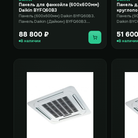
Панель для фанкойла (600x600мм)
Панель д
Daikin BYFQ60B3
круглопо
Панель (600x600мм) Daikin BYFQ60B3.
Панель (9
Панель Daikin (Дайкин) BYFQ60B3
Daikin BYC
выполнена в размерах (600x600мм)..
BYCQ140C 
88 800 ₽
51 600
Купить
В наличии
В наличи