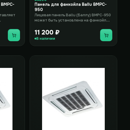
u BMPC-
Панель для фанкойла Ballu BMPC-
950
ставляет
Лицевая панель Ballu (Баллу) BMPC-950
может быть установлена на фанкойл
вки на
кассетного типа модели Ballu..
11 200 ₽
Купить
Купить
В наличии