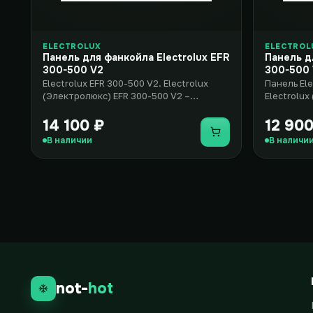
ELECTROLUX
ELECTROL
Панель для фанкойла Electrolux EFR
Панель д
300-500 V2
300-500
Electrolux EFR 300-500 V2. Electrolux
Панель Ele
(Электролюкс) EFR 300-500 V2 –
Electrolux
стильное и элегантное решение д..
– стильное
14 100 ₽
12 900
Купить
В наличии
В наличи
not-
hot