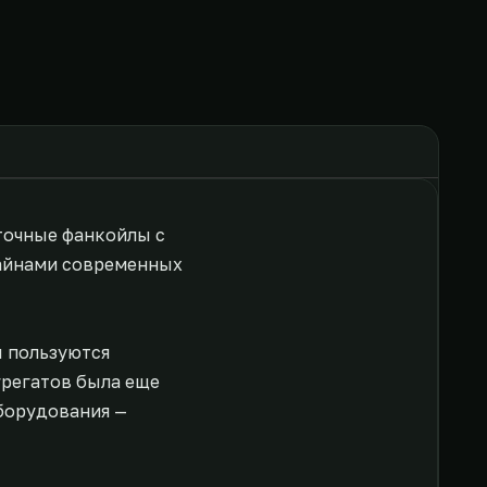
точные фанкойлы с
зайнами современных
ы пользуются
грегатов была еще
борудования —