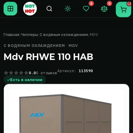
0
0
0
Темная тема
Закладки (0)
Сравнение (0
Пере
Главная
Чиллеры
С водяным охлаждением
MDV
С ВОДЯНЫМ ОХЛАЖДЕНИЕМ · MDV
Mdv RHWE 110 HAB
Артикул:
113590
0.0
0 отзывов
Есть в наличии