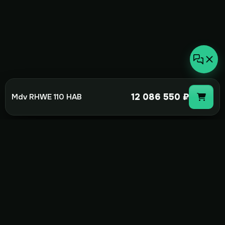
12 086 550 ₽
Mdv RHWE 110 HAB
not-
hot
Климатическое оборудование для
дома, офиса и бизнеса. Поставка,
монтаж и сервис под ключ.
+7(495)157-44-00