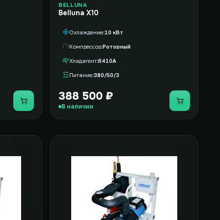
BELLUNA
Belluna X10
Охлаждение
10 кВт
Компрессор
Роторный
Хладагент
R410A
Питание
380/50/3
388 500 ₽
Купить
Купить
В наличии