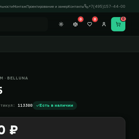
+7(495)157-44-00
льности
Монтаж
Проектирование и замер
Контакты
0
0
0
Темная тема
Сравнение (0)
Закладки (0)
Личный кабинет
Перейти в
 · BELLUNA
5
ртикул:
113300
Есть в наличии
0 ₽