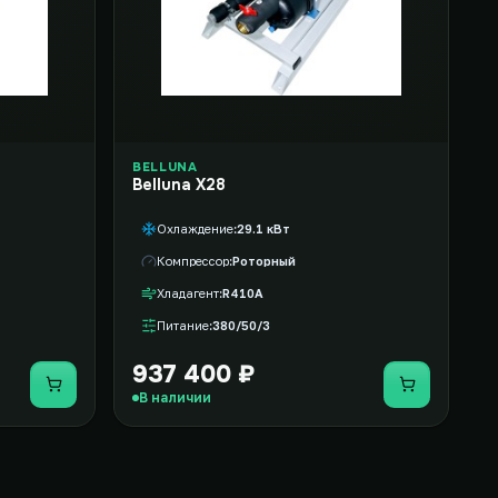
BELLUNA
Belluna X28
Охлаждение
29.1 кВт
Компрессор
Роторный
Хладагент
R410A
Питание
380/50/3
937 400 ₽
Купить
Купить
В наличии