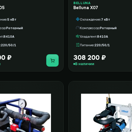
BELLUNA
X05
Belluna X07
ение
5 кВт
Охлаждение
7 кВт
сор
Роторный
Компрессор
Роторный
нт
R410A
Хладагент
R410A
220/50/1
Питание
220/50/1
00 ₽
308 200 ₽
Купить
и
В наличии