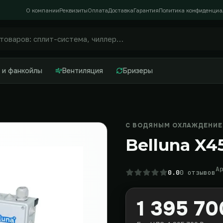
О компании
Реквизиты
Оплата
Доставка
Гарантия
Политика конфиденциа
 и фанкойлы
Вентиляция
Бризеры
С ВОДЯНЫМ ОХЛАЖДЕНИЕМ
Belluna X4
А
0.0
0 отзывов
1 395 70