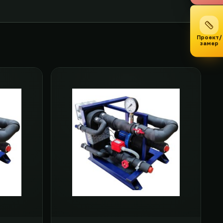
Проект/
замер