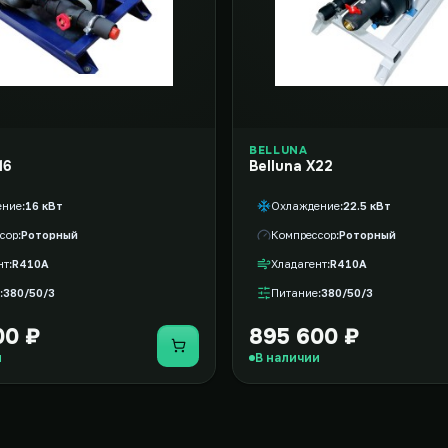
BELLUNA
16
Belluna X22
ение
16 кВт
Охлаждение
22.5 кВт
сор
Роторный
Компрессор
Роторный
нт
R410A
Хладагент
R410A
380/50/3
Питание
380/50/3
00 ₽
895 600 ₽
Купить
и
В наличии