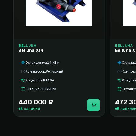
BELLUNA
BELLUNA
Belluna X14
Belluna X
Охлаждение
14 кВт
Охлажд
Компрессор
Роторный
Компрес
Хладагент
R410A
Хладаге
Питание
380/50/3
Питание
440 000 ₽
472 3
Купить
В наличии
В наличи