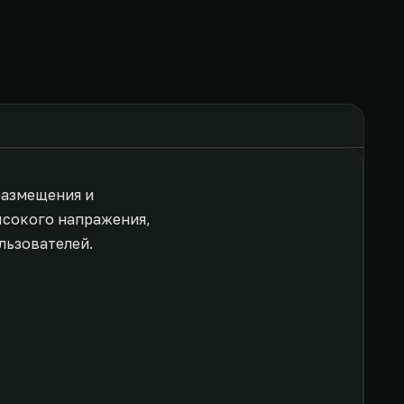
размещения и
ысокого напражения,
льзователей.