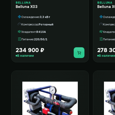
BELLUNA
BELLUNA
Belluna X03
Belluna 
Охлаждение
3,3 кВт
Охлажд
Компрессор
Роторный
Компрес
Хладагент
R410A
Хладаге
Питание
220/50/1
Питание
234 900 ₽
278 3
Купить
В наличии
В наличи