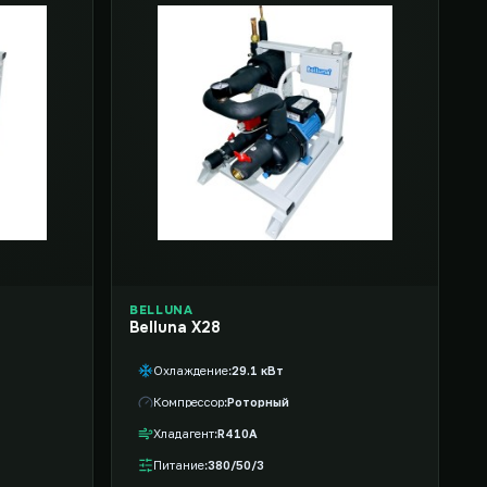
BELLUNA
Belluna X28
Охлаждение
29.1 кВт
Компрессор
Роторный
Хладагент
R410A
Питание
380/50/3