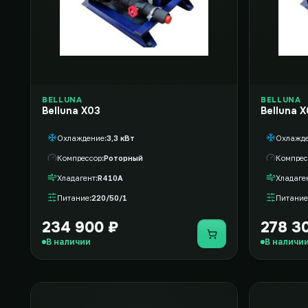
BELLUNA
BELLUNA
Belluna X03
Belluna 
Охлаждение
3,3 кВт
Охлажд
Компрессор
Роторный
Компрес
Хладагент
R410A
Хладаге
Питание
220/50/1
Питание
234 900 ₽
278 3
Купить
В наличии
В наличи