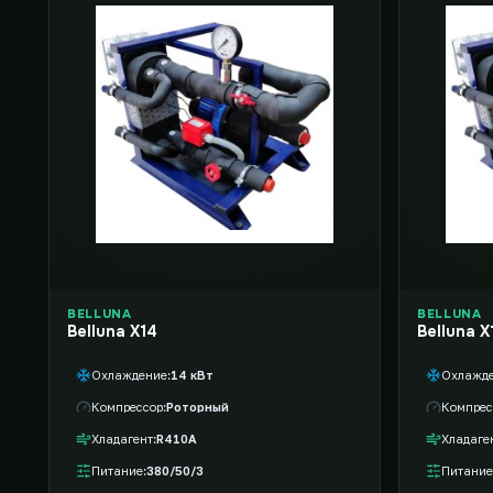
BELLUNA
BELLUNA
Belluna X14
Belluna X
Охлаждение
14 кВт
Охлажд
Компрессор
Роторный
Компрес
Хладагент
R410A
Хладаге
Питание
380/50/3
Питание