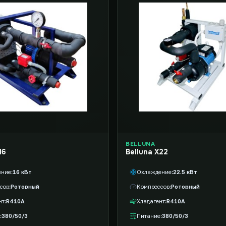
BELLUNA
16
Belluna X22
ение
16 кВт
Охлаждение
22.5 кВт
сор
Роторный
Компрессор
Роторный
нт
R410A
Хладагент
R410A
380/50/3
Питание
380/50/3