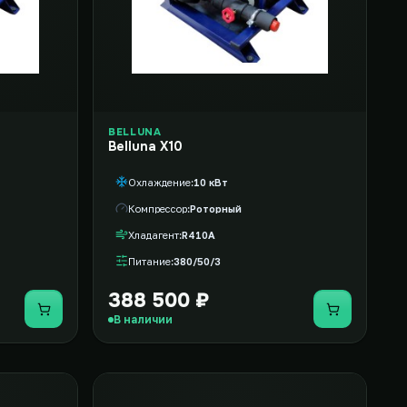
BELLUNA
Belluna X10
Охлаждение
10 кВт
Компрессор
Роторный
Хладагент
R410A
Питание
380/50/3
388 500 ₽
Купить
Купить
В наличии