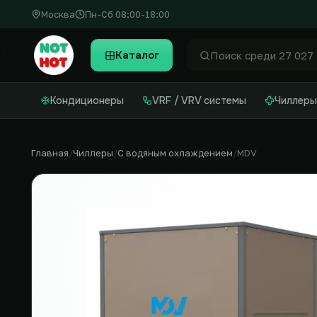
Москва
Пн-Сб 08:00-18:00
Каталог
Найти
Кондиционеры
VRF / VRV системы
Чиллеры
Главная
Чиллеры
С водяным охлаждением
MDV