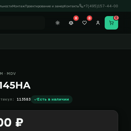
+7(495)157-44-00
льности
Монтаж
Проектирование и замер
Контакты
0
0
0
Темная тема
Сравнение (0)
Закладки (0)
Личный кабинет
Перейти в
 · MDV
145HA
ртикул:
113583
Есть в наличии
00 ₽