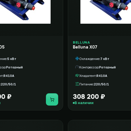
BELLUNA
X05
Belluna X07
ение
5 кВт
Охлаждение
7 кВт
сор
Роторный
Компрессор
Роторный
нт
R410A
Хладагент
R410A
220/50/1
Питание
220/50/1
00 ₽
308 200 ₽
Купить
и
В наличии