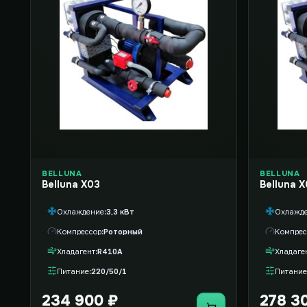
BELLUNA
BELLUNA
Belluna X03
Belluna 
Охлаждение
3,3 кВт
Охлажд
Компрессор
Роторный
Компрес
Хладагент
R410A
Хладаге
Питание
220/50/1
Питание
234 900 ₽
278 3