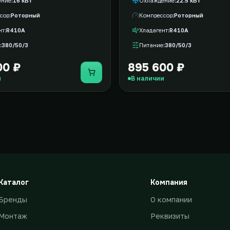
ение
16 кВт
Охлаждение
22.5 кВт
сор
Роторный
Компрессор
Роторный
нт
R410A
Хладагент
R410A
380/50/3
Питание
380/50/3
00 ₽
895 600 ₽
Купить
и
В наличии
Каталог
Компания
Бренды
О компании
Монтаж
Реквизиты