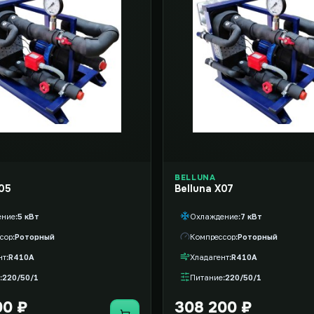
BELLUNA
X05
Belluna X07
ение
5 кВт
Охлаждение
7 кВт
сор
Роторный
Компрессор
Роторный
нт
R410A
Хладагент
R410A
220/50/1
Питание
220/50/1
00 ₽
308 200 ₽