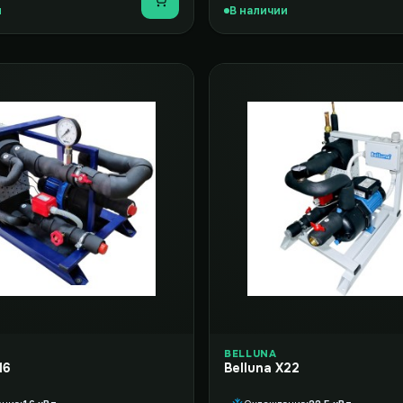
Купить
и
В наличии
BELLUNA
16
Belluna X22