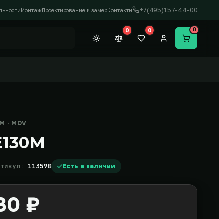
+7(495)157-44-00
льности
Монтаж
Проектирование и замер
Контакты
0
0
0
Темная тема
Сравнение (0)
Закладки (0)
Личный кабинет
Перейти в
 · MDV
E130M
ртикул:
113598
Есть в наличии
30 ₽