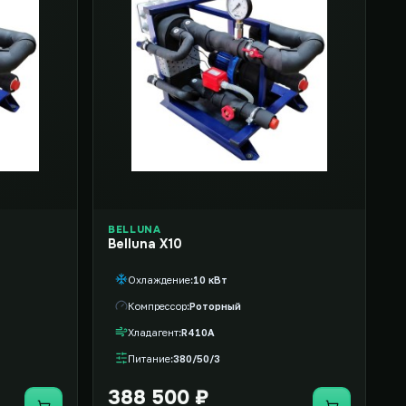
BELLUNA
Belluna X10
Охлаждение
10 кВт
Компрессор
Роторный
Хладагент
R410A
Питание
380/50/3
388 500 ₽