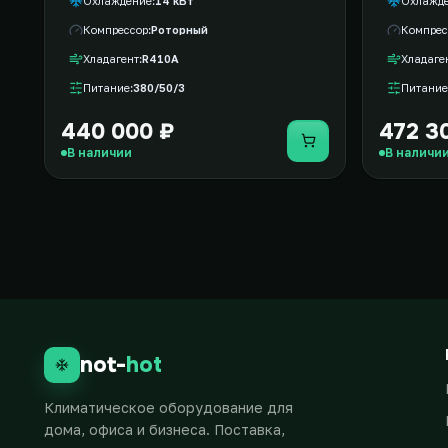
Охлаждение
14 кВт
Охлажд
Компрессор
Роторный
Компрес
Хладагент
R410A
Хладаге
Питание
380/50/3
Питание
440 000 ₽
472 3
Купить
В наличии
В наличи
not-
hot
Климатическое оборудование для
дома, офиса и бизнеса. Поставка,