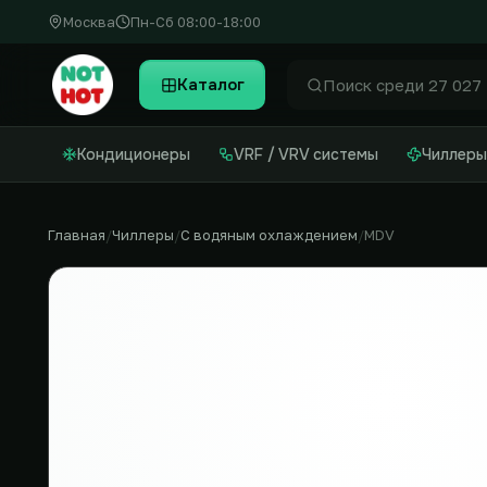
Москва
Пн-Сб 08:00-18:00
Каталог
Найти
Кондиционеры
VRF / VRV системы
Чиллеры
Главная
Чиллеры
С водяным охлаждением
MDV