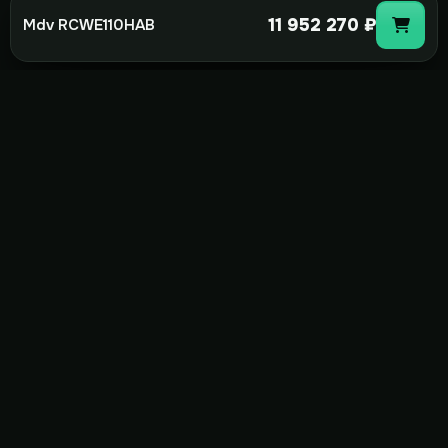
11 952 270 ₽
Mdv RCWE110HAB
not-
hot
Климатическое оборудование для
дома, офиса и бизнеса. Поставка,
монтаж и сервис под ключ.
+7(495)157-44-00
info@not-hot.online
Пн-Сб 08:00-18:00
Заказать звонок
Каталог