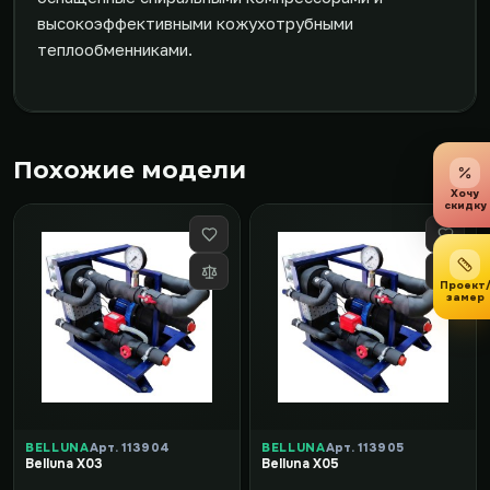
высокоэффективными кожухотрубными
теплообменниками.
Похожие модели
Хочу
скидку
Проект
замер
BELLUNA
Арт. 113904
BELLUNA
Арт. 113905
Belluna X03
Belluna X05