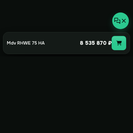
8 535 870 ₽
Mdv RHWE 75 HA
not-
hot
Климатическое оборудование для
дома, офиса и бизнеса. Поставка,
монтаж и сервис под ключ.
+7(495)157-44-00
info@not-hot.online