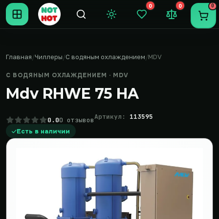
0
0
0
Темная тема
Закладки (0)
Сравнение (0
Пере
Главная
Чиллеры
С водяным охлаждением
MDV
С ВОДЯНЫМ ОХЛАЖДЕНИЕМ · MDV
Mdv RHWE 75 HA
Артикул:
113595
0.0
0 отзывов
Есть в наличии