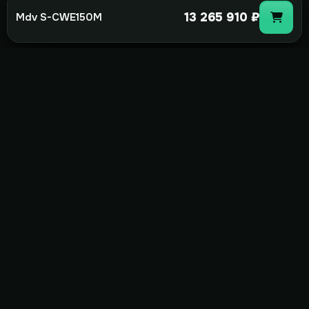
13 265 910 ₽
Mdv S-CWE150M
not-
hot
Климатическое оборудование для
дома, офиса и бизнеса. Поставка,
монтаж и сервис под ключ.
+7(495)157-44-00
info@not-hot.online
Пн-Сб 08:00-18:00
Заказать звонок
Каталог