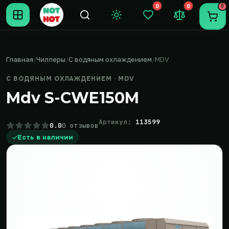
0
0
0
Темная тема
Закладки (0)
Сравнение (0
Пере
Главная
Чиллеры
С водяным охлаждением
MDV
С ВОДЯНЫМ ОХЛАЖДЕНИЕМ · MDV
Mdv S-CWE150M
Артикул:
113599
0.0
0 отзывов
Есть в наличии