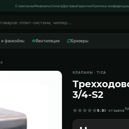
О компании
Реквизиты
Оплата
Доставка
Гарантия
Политика конфиденциа
 и фанкойлы
Вентиляция
Бризеры
CA
КЛАПАНЫ · TICA
Трехходово
3/4-S2
А
0.0
0 отзывов