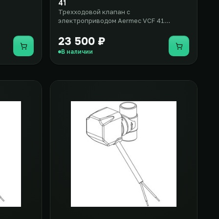
41
Трехходовой клапан с
электроприводом Aermec VCF 41
представляет собой дополнительное
оборудование дл..
23 500 ₽
Купить
Купить
В наличии