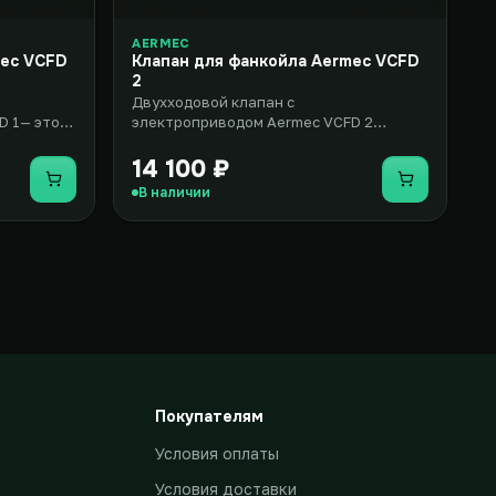
AERMEC
mec VCFD
Клапан для фанкойла Aermec VCFD
2
Двухходовой клапан с
D 1— это
электроприводом Aermec VCFD 2
вентиль с
представляет собой комплект
оборудования, включаю..
14 100 ₽
Купить
Купить
В наличии
Покупателям
Условия оплаты
Условия доставки