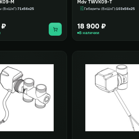
K09-M
Mdv TWVK09-T
ы (ВxШxГ)
71x56x25
Габариты (ВxШxГ)
103x56x25
 ₽
18 900 ₽
Купить
и
В наличии