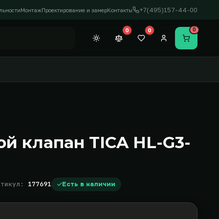
+7(495)157-44-00
льности
Монтаж
Проектирование и замер
Контакты
0
0
0
Темная тема
Сравнение (0)
Закладки (0)
Личный кабинет
Перейти в
й клапан TICA HL-G3-
ртикул:
177691
Есть в наличии