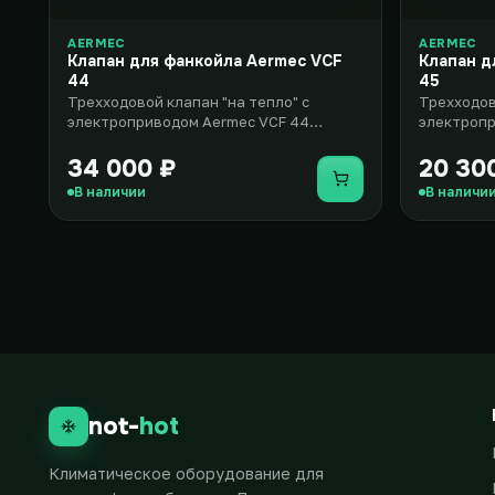
AERMEC
AERMEC
Клапан для фанкойла Aermec VCF
Клапан д
44
45
Трехходовой клапан "на тепло" с
Трехходов
электроприводом Aermec VCF 44
электропр
предназначен для использования в
разработа
фанко..
вентилято
34 000 ₽
20 30
Купить
В наличии
В наличи
not-
hot
Климатическое оборудование для