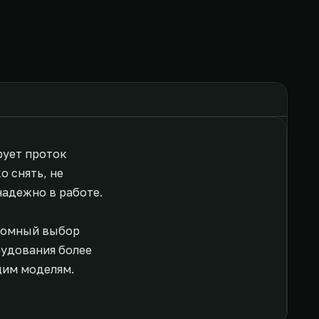
рует проток
 снять, не
надежно в работе.
громный выбор
рудования более
щим моделям.