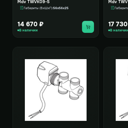
Mdv TWVK09-S
Mdv TWV
Габариты (ВxШxГ)
56x56x25
Габарит
14 670 ₽
17 730
Купить
В наличии
В наличи