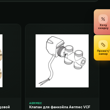
Хочу
скидку
Проект/
замер
AERMEC
довой
Клапан для фанкойла Aermec VCF