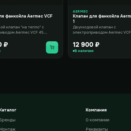
AERMEC
ля фанкойла Aermec VCF
Клапан для фанкойла Aer
1
ой клапан "на тепло" с
Двухходовой клапан с
иводом Aermec VCF 45
электроприводом Aermec VCF
н для применения в
комплект, который включает 
р..
двумя х..
0 ₽
12 900 ₽
Купить
и
В наличии
Каталог
Компания
Бренды
О компании
Монтаж
Реквизиты