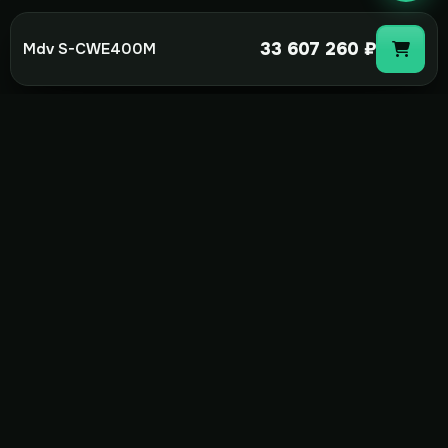
33 607 260 ₽
Mdv S-CWE400M
not-
hot
Климатическое оборудование для
дома, офиса и бизнеса. Поставка,
монтаж и сервис под ключ.
+7(495)157-44-00
info@not-hot.online
Пн-Сб 08:00-18:00
Заказать звонок