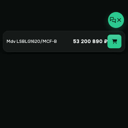
53 200 890 ₽
Mdv LSBLG1620/MCF-B
not-
hot
Климатическое оборудование для
дома, офиса и бизнеса. Поставка,
монтаж и сервис под ключ.
+7(495)157-44-00
info@not-hot.online