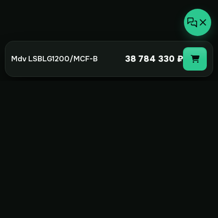
38 784 330 ₽
Mdv LSBLG1200/MCF-B
not-
hot
Климатическое оборудование для
дома, офиса и бизнеса. Поставка,
монтаж и сервис под ключ.
+7(495)157-44-00
info@not-hot.online
Пн-Сб 08:00-18:00