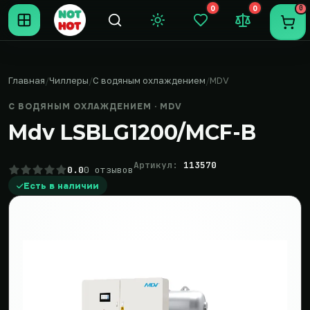
0
0
0
Темная тема
Закладки (0)
Сравнение (0
Пере
Главная
Чиллеры
С водяным охлаждением
MDV
С ВОДЯНЫМ ОХЛАЖДЕНИЕМ · MDV
Mdv LSBLG1200/MCF-B
Артикул:
113570
0.0
0 отзывов
Есть в наличии