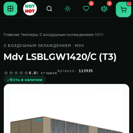
0
0
0
Темная тема
Закладки (0)
Сравнение (0
Пере
Главная
Чиллеры
С воздушным охлаждением
MDV
С ВОЗДУШНЫМ ОХЛАЖДЕНИЕМ · MDV
Mdv LSBLGW1420/C (T3)
Артикул:
113935
0.0
0 отзывов
Есть в наличии