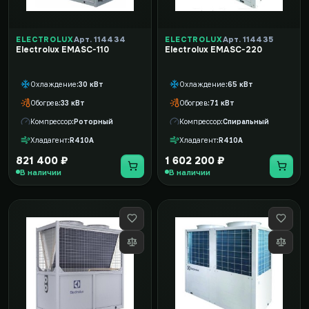
ELECTROLUX
Арт. 114434
ELECTROLUX
Арт. 114435
Electrolux EMASC-110
Electrolux EMASC-220
Охлаждение
30 кВт
Охлаждение
65 кВт
Обогрев
33 кВт
Обогрев
71 кВт
Компрессор
Роторный
Компрессор
Спиральный
Хладагент
R410A
Хладагент
R410A
821 400 ₽
1 602 200 ₽
В наличии
В наличии