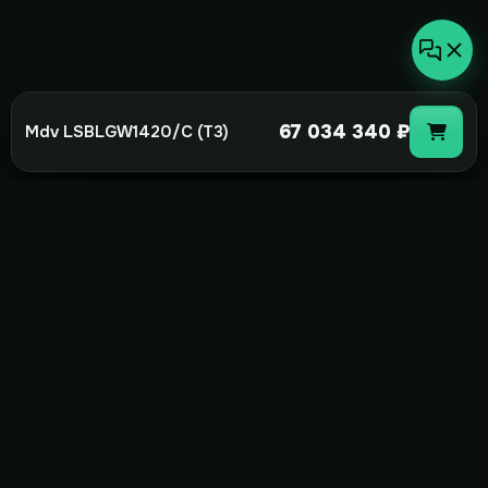
67 034 340 ₽
Mdv LSBLGW1420/C (T3)
not-
hot
Климатическое оборудование для
дома, офиса и бизнеса. Поставка,
монтаж и сервис под ключ.
+7(495)157-44-00
info@not-hot.online
Пн-Сб 08:00-18:00