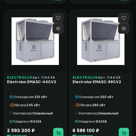
ELECTROLUX
Арт. 114438
ELECTROLUX
Арт. 114439
Electrolux EMASC-440.V2
Electrolux EMASC-880.V2
Охлаждение
130 кВт
Охлаждение
260 кВт
Обогрев
145 кВт
Обогрев
280 кВт
Компрессор
Спиральный
Компрессор
Спиральный
Хладагент
R410A
Хладагент
R410A
2 593 300 ₽
6 586 100 ₽
В наличии
В наличии