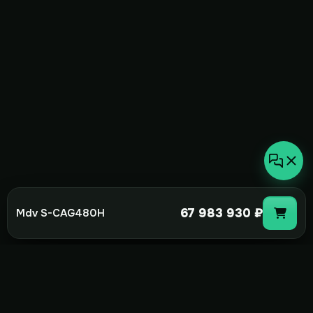
67 983 930 ₽
Mdv S-CAG480H
not-
hot