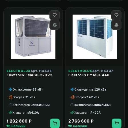
ELECTROLUX
Арт. 114436
ELECTROLUX
Арт. 114437
Electrolux EMASC-220.V2
Electrolux EMASC-440
Охлаждение
65 кВт
Охлаждение
120 кВт
Обогрев
71 кВт
Обогрев
142 кВт
Компрессор
Спиральный
Компрессор
Спиральный
Хладагент
R410A
Хладагент
R410A
1 232 800 ₽
2 763 600 ₽
В наличии
В наличии