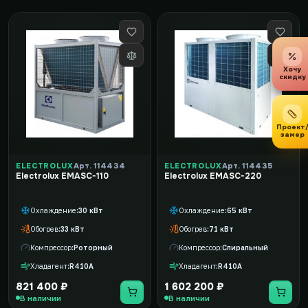
Хочу
скидку
Проект
замер
ELECTROLUX
Арт. 114434
ELECTROLUX
Арт. 114435
Electrolux EMASC-110
Electrolux EMASC-220
Охлаждение
30 кВт
Охлаждение
65 кВт
Обогрев
33 кВт
Обогрев
71 кВт
Компрессор
Роторный
Компрессор
Спиральный
Хладагент
R410A
Хладагент
R410A
821 400 ₽
1 602 200 ₽
В наличии
В наличии