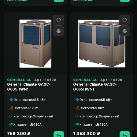
GENERAL CLIMATE
Арт. 114508
GENERAL CLIMATE
Арт. 114509
General Climate GASC-
General Climate GASC-
G035HWN1
G065HWN1
Охлаждение
35 кВт
Охлаждение
65 кВт
Обогрев
37 кВт
Обогрев
69 кВт
Компрессор
Спиральный
Компрессор
Спиральный
Хладагент
R410A
Хладагент
R410A
759 300 ₽
1 353 300 ₽