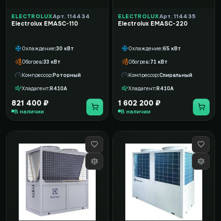
ELECTROLUX
Арт. 114434
ELECTROLUX
Арт. 114435
Electrolux EMASC-110
Electrolux EMASC-220
Охлаждение
30 кВт
Охлаждение
65 кВт
Обогрев
33 кВт
Обогрев
71 кВт
Компрессор
Роторный
Компрессор
Спиральный
Хладагент
R410A
Хладагент
R410A
821 400 ₽
1 602 200 ₽
В наличии
В наличии