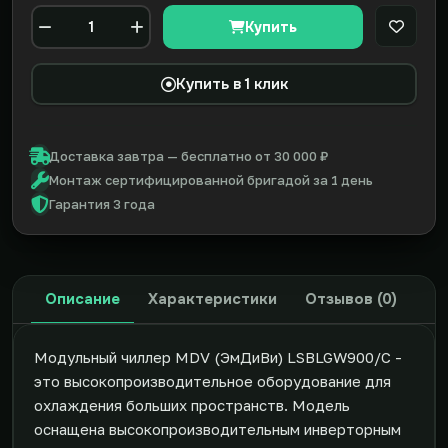
Купить
В закл
Количество
Купить в 1 клик
Доставка завтра — бесплатно от 30 000 ₽
Монтаж сертифицированной бригадой за 1 день
Гарантия 3 года
Описание
Характеристики
Отзывов (0)
Модульный чиллер MDV (ЭмДиВи) LSBLGW900/C -
это высокопроизводительное оборудование для
охлаждения больших пространств. Модель
оснащена высокопроизводительным инверторным