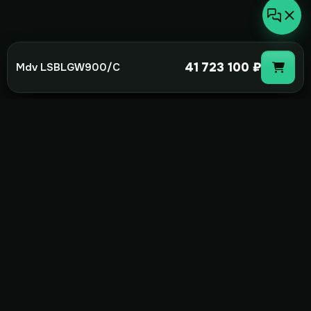
41 723 100 ₽
Mdv LSBLGW900/C
not-
hot
Климатическое оборудование для
дома, офиса и бизнеса. Поставка,
монтаж и сервис под ключ.
+7(495)157-44-00
info@not-hot.online
Пн-Сб 08:00-18:00
Заказать звонок