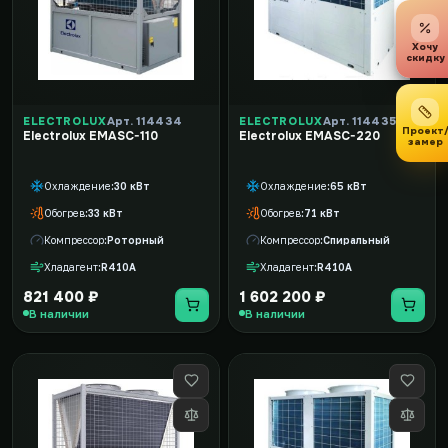
Хочу
скидку
ELECTROLUX
Арт. 114434
ELECTROLUX
Арт. 114435
Проект
Electrolux EMASC-110
Electrolux EMASC-220
замер
Охлаждение
30 кВт
Охлаждение
65 кВт
Обогрев
33 кВт
Обогрев
71 кВт
Компрессор
Роторный
Компрессор
Спиральный
Хладагент
R410A
Хладагент
R410A
821 400 ₽
1 602 200 ₽
В наличии
В наличии