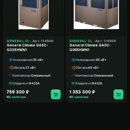
GENERAL CLIMATE
Арт. 114508
GENERAL CLIMATE
Арт. 114509
General Climate GASC-
General Climate GASC-
G035HWN1
G065HWN1
Охлаждение
35 кВт
Охлаждение
65 кВт
Обогрев
37 кВт
Обогрев
69 кВт
Компрессор
Спиральный
Компрессор
Спиральный
Хладагент
R410A
Хладагент
R410A
759 300 ₽
1 353 300 ₽
В наличии
В наличии