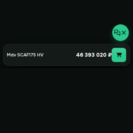
46 393 020 ₽
Mdv SCAF175 HV
not-
hot
Климатическое оборудование для
дома, офиса и бизнеса. Поставка,
монтаж и сервис под ключ.
+7(495)157-44-00