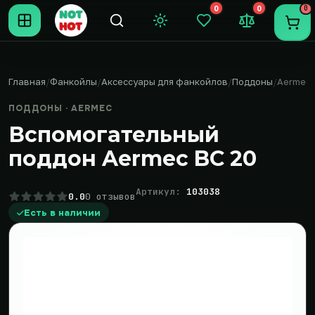
0
0
0
Темная тема
Закладки (0)
Сравнение (0
Пере
Главная
Фанкойлы
Аксессуары для фанкойлов
Поддоны
Aermec
ПОДДОНЫ · AERMEC
Вспомогательный
поддон Aermec BC 20
Артикул:
103038
0.0
0 отзывов
Есть в наличии