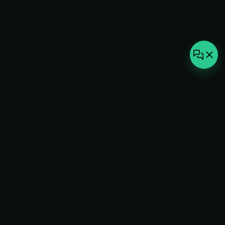
not-
hot
Климатическое оборудование для
дома, офиса и бизнеса. Поставка,
монтаж и сервис под ключ.
+7(495)157-44-00