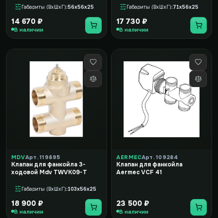
Габариты (ВxШxГ)
56x56x25
Габариты (ВxШxГ)
71x56x25
14 670 ₽
17 730 ₽
В наличии
В наличии
MDV
Арт. 119895
AERMEC
Арт. 109284
Клапан для фанкойла 3-
Клапан для фанкойла
ходовой Mdv TWVK09-T
Aermec VCF 41
Габариты (ВxШxГ)
103x56x25
18 900 ₽
23 500 ₽
В наличии
В наличии