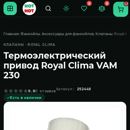
0
0
0
Темная тема
Закладки (0)
Сравнение (0
Пере
Главная
Фанкойлы
Аксессуары для фанкойлов
Клапаны
Royal Cl
КЛАПАНЫ · ROYAL CLIMA
Термоэлектрический
привод Royal Clima VAM
230
Артикул:
252440
0.0
0 отзывов
Есть в наличии