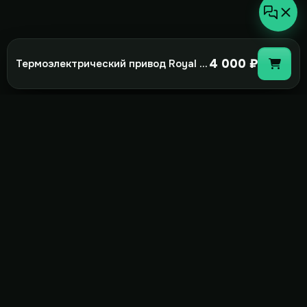
4 000 ₽
Термоэлектрический привод Royal Clima VAM 230
not-
hot
Климатическое оборудование для
дома, офиса и бизнеса. Поставка,
монтаж и сервис под ключ.
+7(495)157-44-00
info@not-hot.online
Пн-Сб 08:00-18:00
Заказать звонок