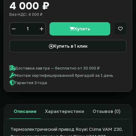
4 000 ₽
Без НДС: 4 000 ₽
Купить
В закл
Количество
Купить в 1 клик
Доставка завтра — бесплатно от 30 000 ₽
Монтаж сертифицированной бригадой за 1 день
Гарантия 3 года
Описание
Характеристики
Отзывов (0)
Термоэлектрический привод Royal Clima VAM 230.