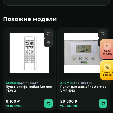
Похожие модели
Хочу
скидку
Проект
замер
AERMEC
Арт. 109447
AERMEC
Арт. 109458
Пульт для фанкойла Aermec
Пульт для фанкойла Aermec
TLW 2
VMF-E4X
8 100 ₽
28 500 ₽
В наличии
В наличии