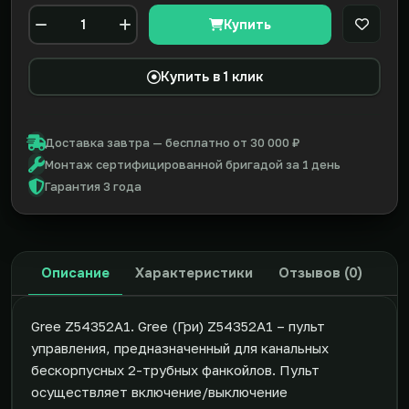
Купить
В закл
Количество
Купить в 1 клик
Доставка завтра — бесплатно от 30 000 ₽
Монтаж сертифицированной бригадой за 1 день
Гарантия 3 года
Описание
Характеристики
Отзывов (0)
Gree Z54352A1. Gree (Гри) Z54352A1 – пульт
управления, предназначенный для канальных
бескорпусных 2-трубных фанкойлов. Пульт
осуществляет включение/выключение