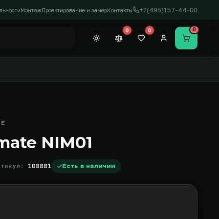
+7(495)157-44-00
льности
Монтаж
Проектирование и замер
Контакты
0
0
0
Темная тема
Сравнение (0)
Закладки (0)
Личный кабинет
Перейти в
TE
imate NIM01
ртикул:
108881
Есть в наличии