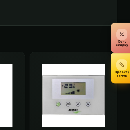
Хочу
скидку
Проект/
замер