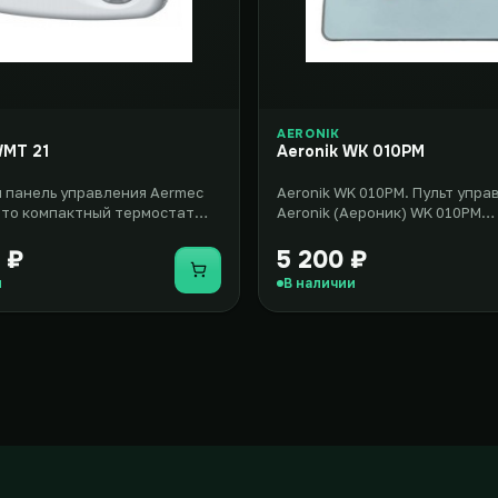
AERONIK
WMT 21
Aeronik WK 010PM
 панель управления Aermec
Aeronik WK 010PM. Пульт упра
то компактный термостат
Aeronik (Аероник) WK 010PM
ого типа, который отлич..
представлен в настенном ис
о..
 ₽
5 200 ₽
Купить
и
В наличии