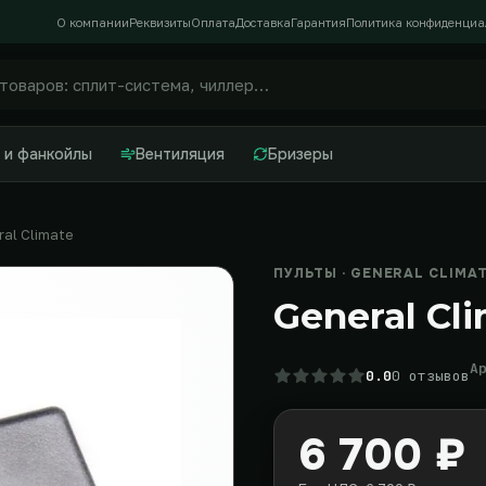
О компании
Реквизиты
Оплата
Доставка
Гарантия
Политика конфиденциа
 и фанкойлы
Вентиляция
Бризеры
al Climate
ПУЛЬТЫ · GENERAL CLIMA
General Cl
А
0.0
0 отзывов
6 700 ₽