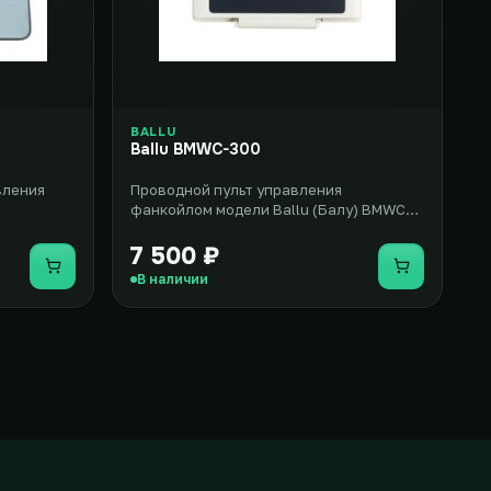
BALLU
Ballu BMWC-300
вления
Проводной пульт управления
фанкойлом модели Ballu (Балу) BMWC-
полнении и
300 может быть совместим с целым
рядом..
7 500 ₽
Купить
Купить
В наличии