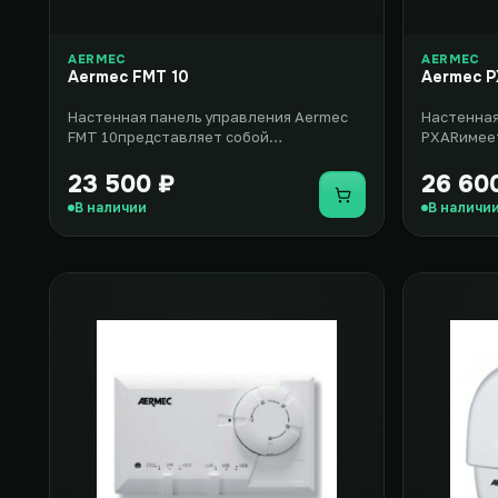
AERMEC
AERMEC
Aermec FMT 10
Aermec 
Настенная панель управления Aermec
Настенная
FMT 10представляет собой
PXARимеет
электромеханический термостат,
позволит 
который п..
23 500 ₽
26 60
Купить
В наличии
В наличи