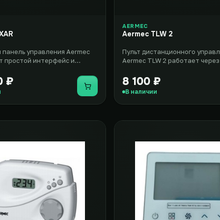
AERMEC
PXAR
Aermec TLW 2
 панель управления Aermec
Пульт дистанционного управ
 простой интерфейс и
Aermec TLW 2 работает через
быстро осуществлять регули..
и имеет беспроводное исполн
0 ₽
8 100 ₽
Купить
и
В наличии