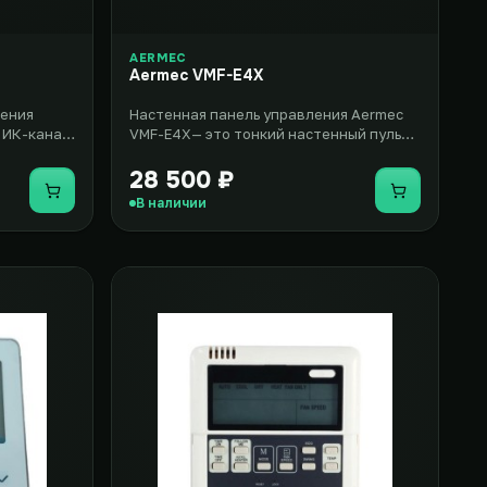
AERMEC
Aermec VMF-E4X
ления
Настенная панель управления Aermec
 ИК-канал
VMF-E4X— это тонкий настенный пульт с
ение..
сенсорным дисплеем, который..
28 500 ₽
Купить
Купить
В наличии