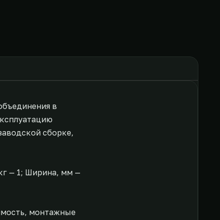
 объединения в
эксплуатацию
заводской сборке,
кг — 1; Ширина, мм —
имость, монтажные