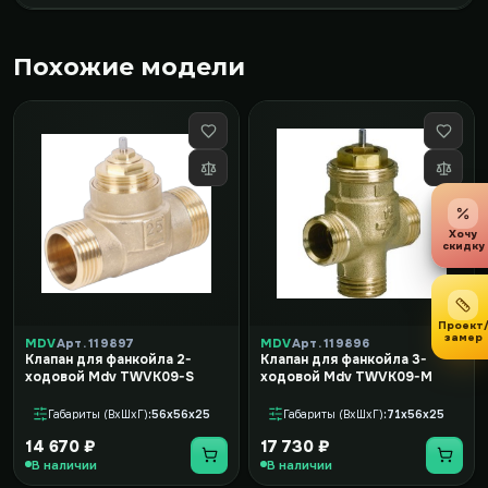
Похожие модели
Хочу
скидку
Проект
замер
MDV
Арт. 119897
MDV
Арт. 119896
Клапан для фанкойла 2-
Клапан для фанкойла 3-
ходовой Mdv TWVK09-S
ходовой Mdv TWVK09-M
Габариты (ВxШxГ)
56x56x25
Габариты (ВxШxГ)
71x56x25
14 670 ₽
17 730 ₽
В наличии
В наличии