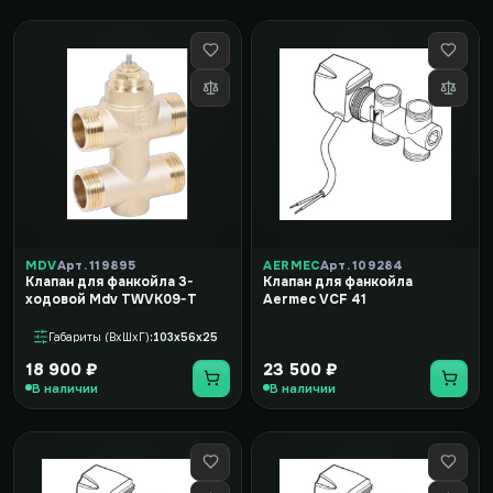
MDV
Арт. 119895
AERMEC
Арт. 109284
Клапан для фанкойла 3-
Клапан для фанкойла
ходовой Mdv TWVK09-T
Aermec VCF 41
Габариты (ВxШxГ)
103x56x25
18 900 ₽
23 500 ₽
В наличии
В наличии