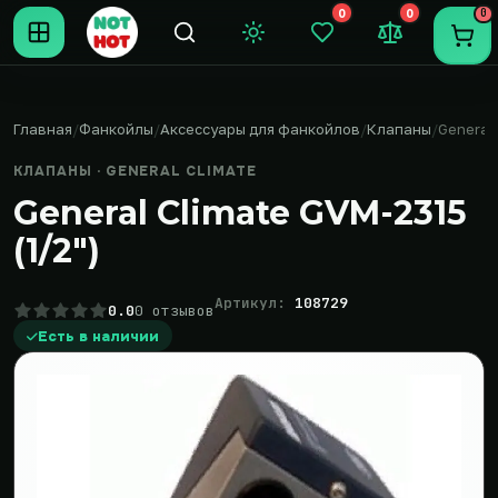
0
0
0
Темная тема
Закладки (0)
Сравнение (0
Пере
Главная
Фанкойлы
Аксессуары для фанкойлов
Клапаны
General
КЛАПАНЫ · GENERAL CLIMATE
General Climate GVM-2315
(1/2")
Артикул:
108729
0.0
0 отзывов
Есть в наличии