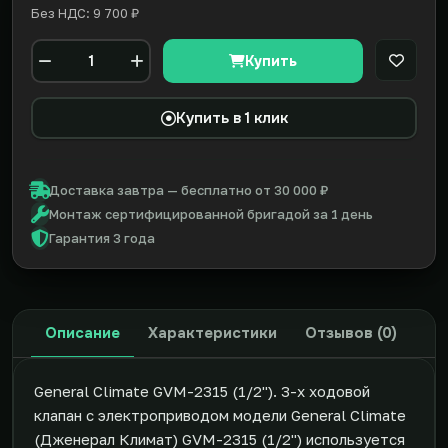
Без НДС: 9 700 ₽
Купить
В закл
Количество
Купить в 1 клик
Доставка завтра — бесплатно от 30 000 ₽
Монтаж сертифицированной бригадой за 1 день
Гарантия 3 года
Описание
Характеристики
Отзывов (0)
General Climate GVM-2315 (1/2"). 3-х ходовой
клапан с электроприводом модели General Climate
(Дженерал Климат) GVM-2315 (1/2") используется