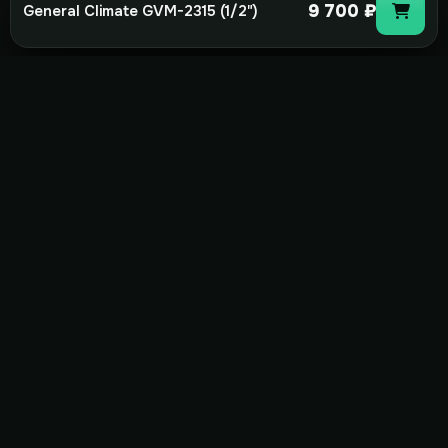
9 700 ₽
General Climate GVM-2315 (1/2")
not-
hot
Климатическое оборудование для
дома, офиса и бизнеса. Поставка,
монтаж и сервис под ключ.
+7(495)157-44-00
info@not-hot.online
Пн-Сб 08:00-18:00
Заказать звонок
Каталог
Бренды