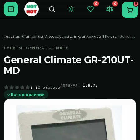
0
0
0
Темная тема
Закладки (0)
Сравнение (0
Пере
Главная
Фанкойлы
Аксессуары для фанкойлов
Пульты
General C
ПУЛЬТЫ · GENERAL CLIMATE
General Climate GR-210UT-
MD
Артикул:
108877
0.0
0 отзывов
Есть в наличии