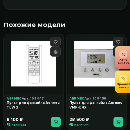
Похожие модели
Хочу
скидку
Проект
замер
AERMEC
Арт. 109447
AERMEC
Арт. 109458
Пульт для фанкойла Aermec
Пульт для фанкойла Aermec
TLW 2
VMF-E4X
8 100 ₽
28 500 ₽
В наличии
В наличии