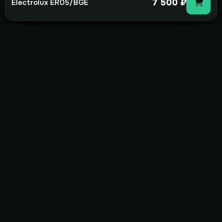
7 500 ₽
Electrolux ER05/BGE
not-
hot
Климатическое оборудование для
дома, офиса и бизнеса. Поставка,
монтаж и сервис под ключ.
+7(495)157-44-00
info@not-hot.online
Пн-Сб 08:00-18:00
Заказать звонок
Каталог
Бренды