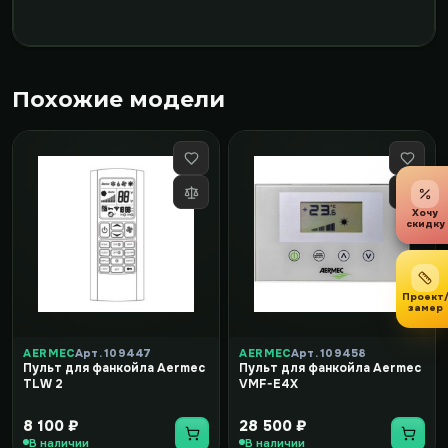
Похожие модели
Хочу
скидку
Проект
замер
AERMEC
Арт. 109447
AERMEC
Арт. 109458
Пульт для фанкойла Aermec
Пульт для фанкойла Aermec
TLW 2
VMF-E4X
8 100 ₽
28 500 ₽
В наличии
В наличии