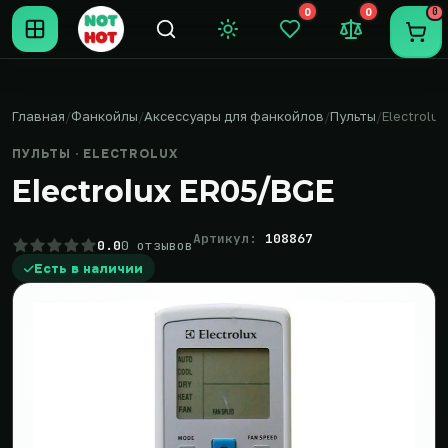
0
0
0
Темная тема
Закладки (0)
Сравнение (0
Пере
Главная
Фанкойлы
Аксессуары для фанкойлов
Пульты
Electrolux
ПУЛЬТЫ · ELECTROLUX
Electrolux ER05/BGE
Артикул:
108867
0.0
0 отзывов
Есть в наличии