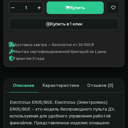
Купить
В закл
Количество
Купить в 1 клик
Доставка завтра — бесплатно от 30 000 ₽
Монтаж сертифицированной бригадой за 1 день
Гарантия 3 года
Описание
Характеристики
Отзывов (0)
Electrolux ER05/BGE. Electrolux (Электролюкс)
ER05/BGE – это модель беспроводного пульта ДУ,
используемая для удобного управления работой
фанкойлов. Представленное изделие оснащено